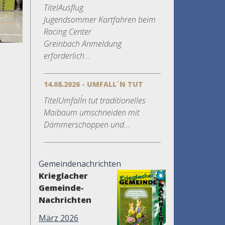
TitelAusflug
Jugendsommer Kartfahren beim
Racing Center
Greinbach Anmeldung
erforderlich...
14.08.2026 - UMFALL´N TUT
TitelUmfall´n tut traditionelles
Maibaum umschneiden mit
Dämmerschoppen und...
Gemeindenachrichten
Krieglacher
Gemeinde-
Nachrichten
März 2026