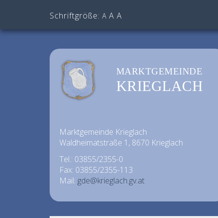
Schriftgröße:
A
A
A
MARKTGEMEINDE
KRIEGLACH
Marktgemeinde Krieglach
Waldheimatstraße 1, 8670 Krieglach
Tel.: 03855/2355-0
Fax: 03855/2355-113
Mail:
gde@krieglach.gv.at