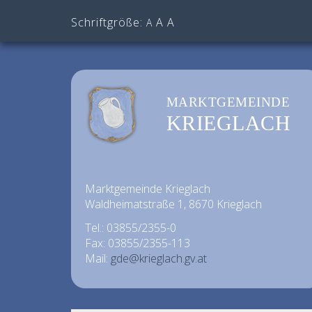
Schriftgröße:
A
A
A
MARKTGEMEINDE
KRIEGLACH
Marktgemeinde Krieglach
Waldheimatstraße 1, 8670 Krieglach
Tel.: 03855/2355-0
Fax: 03855/2355-113
Mail:
gde@krieglach.gv.at