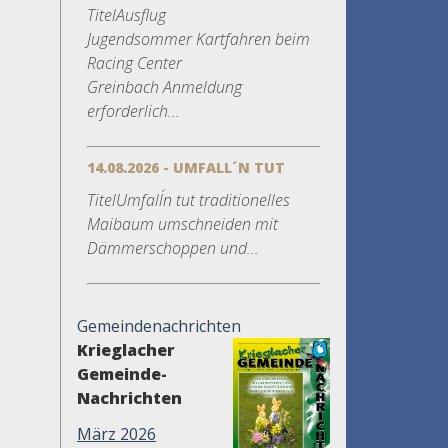
TitelAusflug
Jugendsommer Kartfahren beim
Racing Center
Greinbach Anmeldung
erforderlich...
14.08.2026 - UMFALL´N TUT
TitelUmfall´n tut traditionelles
Maibaum umschneiden mit
Dämmerschoppen und...
Gemeindenachrichten
Krieglacher
Gemeinde-
Nachrichten
März 2026