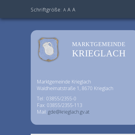
Schriftgröße:
A
A
A
MARKTGEMEINDE
KRIEGLACH
Marktgemeinde Krieglach
Waldheimatstraße 1, 8670 Krieglach
Tel.: 03855/2355-0
Fax: 03855/2355-113
Mail:
gde@krieglach.gv.at