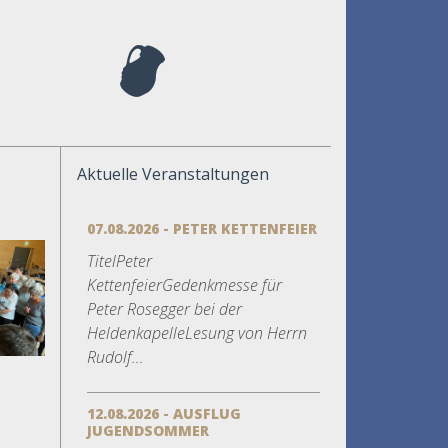
Aktuelle Veranstaltungen
07.08.2026 - PETER KETTENFEIER
TitelPeter
KettenfeierGedenkmesse für
Peter Rosegger bei der
HeldenkapelleLesung von Herrn
Rudolf...
12.08.2026 - AUSFLUG
JUGENDSOMMER