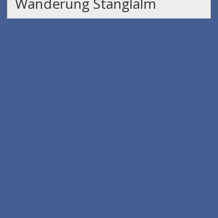
Wanderung Stanglalm
am 01.08.2026
Peter Kettenfeier
am 07.08.2026