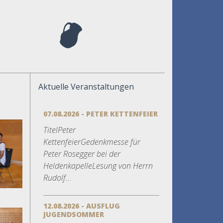
Aktuelle Veranstaltungen
07.08.2026 - PETER KETTENFEIER
TitelPeter
KettenfeierGedenkmesse für
Peter Rosegger bei der
HeldenkapelleLesung von Herrn
Rudolf...
12.08.2026 - AUSFLUG
JUGENDSOMMER