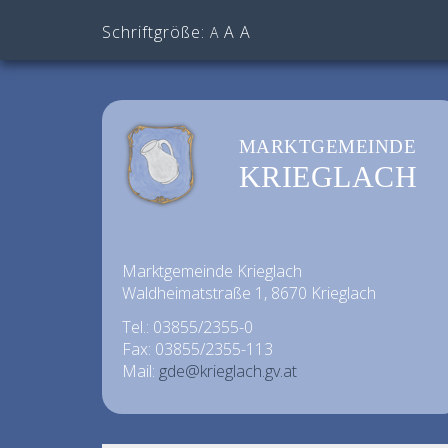
Schriftgröße:
A
A
A
MARKTGEMEINDE
KRIEGLACH
Marktgemeinde Krieglach
Waldheimatstraße 1, 8670 Krieglach
Tel.: 03855/2355-0
Fax: 03855/2355-113
Mail:
gde@krieglach.gv.at