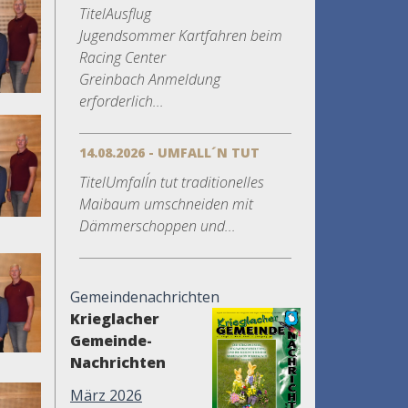
TitelAusflug
Jugendsommer Kartfahren beim
Racing Center
Greinbach Anmeldung
erforderlich...
14.08.2026 - UMFALL´N TUT
TitelUmfall´n tut traditionelles
Maibaum umschneiden mit
Dämmerschoppen und...
Gemeindenachrichten
Krieglacher
Gemeinde-
Nachrichten
März 2026