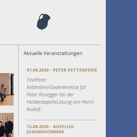
Aktuelle Veranstaltungen
07.08.2026 - PETER KETTENFEIER
TitelPeter
KettenfeierGedenkmesse für
Peter Rosegger bei der
HeldenkapelleLesung von Herrn
Rudolf...
12.08.2026 - AUSFLUG
JUGENDSOMMER