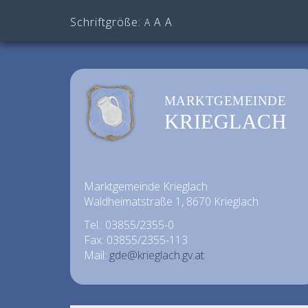
Schriftgröße:
A
A
A
MARKTGEMEINDE
KRIEGLACH
Marktgemeinde Krieglach
Waldheimatstraße 1, 8670 Krieglach
Tel.: 03855/2355-0
Fax: 03855/2355-113
Mail:
gde@krieglach.gv.at