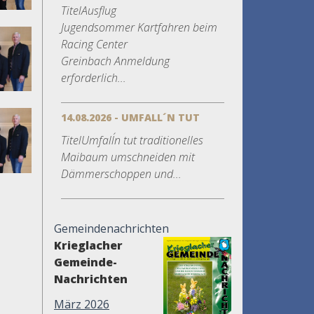
TitelAusflug
Jugendsommer Kartfahren beim
Racing Center
Greinbach Anmeldung
erforderlich...
14.08.2026 - UMFALL´N TUT
TitelUmfall´n tut traditionelles
Maibaum umschneiden mit
Dämmerschoppen und...
Gemeindenachrichten
Krieglacher
Gemeinde-
Nachrichten
März 2026