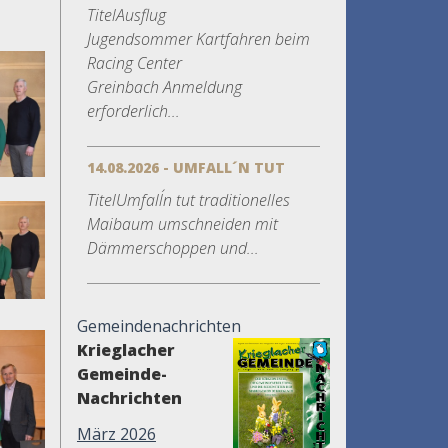
TitelAusflug
Jugendsommer Kartfahren beim
Racing Center
Greinbach Anmeldung
erforderlich...
14.08.2026 - UMFALL´N TUT
TitelUmfall´n tut traditionelles
Maibaum umschneiden mit
Dämmerschoppen und...
Gemeindenachrichten
Krieglacher
Gemeinde-
Nachrichten
März 2026