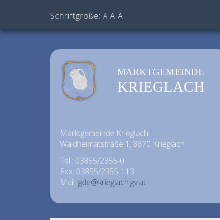
Schriftgröße:
A
A
A
MARKTGEMEINDE
KRIEGLACH
Marktgemeinde Krieglach
Waldheimatstraße 1, 8670 Krieglach
Tel.: 03855/2355-0
Fax: 03855/2355-113
Mail:
gde@krieglach.gv.at