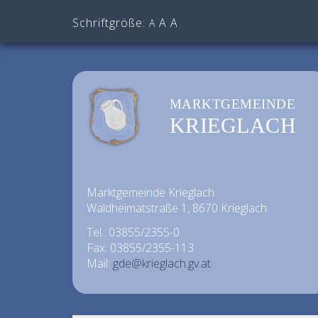
Schriftgröße:
A
A
A
MARKTGEMEINDE
KRIEGLACH
Marktgemeinde Krieglach
Waldheimatstraße 1, 8670 Krieglach
Tel.: 03855/2355-0
Fax: 03855/2355-113
Mail:
gde@krieglach.gv.at