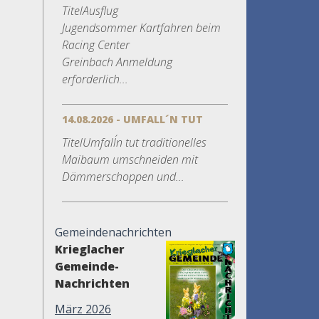
TitelAusflug
Jugendsommer Kartfahren beim
Racing Center
Greinbach Anmeldung
erforderlich...
14.08.2026 - UMFALL´N TUT
TitelUmfall´n tut traditionelles
Maibaum umschneiden mit
Dämmerschoppen und...
Gemeindenachrichten
Krieglacher
Gemeinde-
Nachrichten
März 2026