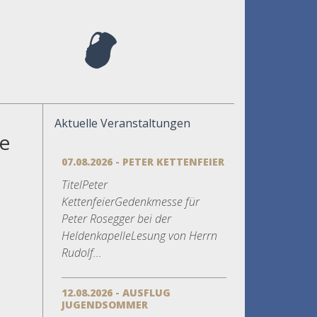
Aktuelle Veranstaltungen
ie
07.08.2026 - PETER KETTENFEIER
TitelPeter
KettenfeierGedenkmesse für
Peter Rosegger bei der
HeldenkapelleLesung von Herrn
Rudolf...
12.08.2026 - AUSFLUG
JUGENDSOMMER