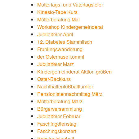
Muttertags- und Vatertagsfeier
Kinesio-Tape Kurs
Mütterberatung Mai
Workshop Kindergemeinderat
Jubilarfeier April
12. Diabetes Stammtisch
Frühlingswanderung
der Osterhase kommt
Jubilarfeier März
Kindergemeinderat Aktion grüßen
Oster-Backkurs
Nachthallenfußballturnier
Pensionistennachmittag März
Mütterberatung März
Bürgerversammlung
Jubilarfeier Februar
Faschingdienstag
Faschingskonzert
Pensionistenball