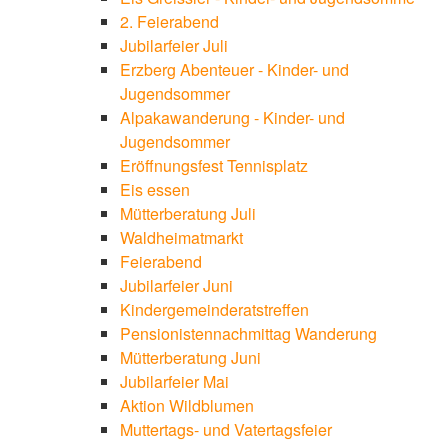
2. Feierabend
Jubilarfeier Juli
Erzberg Abenteuer - Kinder- und
Jugendsommer
Alpakawanderung - Kinder- und
Jugendsommer
Eröffnungsfest Tennisplatz
Eis essen
Mütterberatung Juli
Waldheimatmarkt
Feierabend
Jubilarfeier Juni
Kindergemeinderatstreffen
Pensionistennachmittag Wanderung
Mütterberatung Juni
Jubilarfeier Mai
Aktion Wildblumen
Muttertags- und Vatertagsfeier