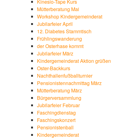
Kinesio-Tape Kurs
Mütterberatung Mai
Workshop Kindergemeinderat
Jubilarfeier April
12. Diabetes Stammtisch
Frühlingswanderung
der Osterhase kommt
Jubilarfeier März
Kindergemeinderat Aktion grüßen
Oster-Backkurs
Nachthallenfußballturnier
Pensionistennachmittag März
Mütterberatung März
Bürgerversammlung
Jubilarfeier Februar
Faschingdienstag
Faschingskonzert
Pensionistenball
Kindergemeinderat