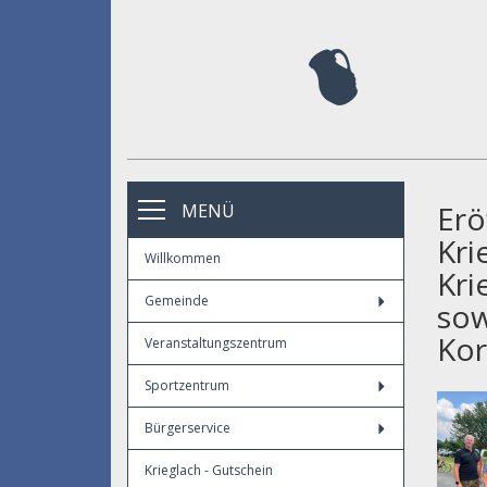
Erö
MENÜ
Kri
Willkommen
Kri
Gemeinde
sow
Kor
Veranstaltungszentrum
Sportzentrum
Bürgerservice
Krieglach - Gutschein