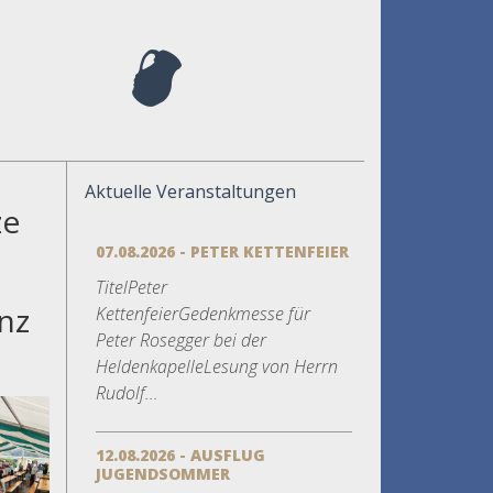
Aktuelle Veranstaltungen
ze
07.08.2026 - PETER KETTENFEIER
TitelPeter
inz
KettenfeierGedenkmesse für
Peter Rosegger bei der
HeldenkapelleLesung von Herrn
Rudolf...
12.08.2026 - AUSFLUG
JUGENDSOMMER