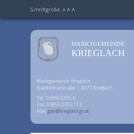
Schriftgröße:
A
A
A
MARKTGEMEINDE
KRIEGLACH
Marktgemeinde Krieglach
Waldheimatstraße 1, 8670 Krieglach
Tel.: 03855/2355-0
Fax: 03855/2355-113
Mail:
gde@krieglach.gv.at