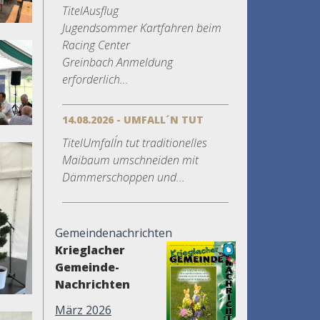
TitelAusflug
Jugendsommer Kartfahren beim
Racing Center
Greinbach Anmeldung
erforderlich...
14.08.2026 - UMFALL´N TUT
TitelUmfall´n tut traditionelles
Maibaum umschneiden mit
Dämmerschoppen und...
Gemeindenachrichten
Krieglacher
Gemeinde-
Nachrichten
März 2026