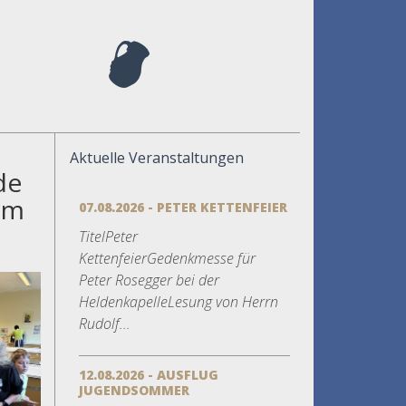
Aktuelle Veranstaltungen
de
um
07.08.2026 - PETER KETTENFEIER
TitelPeter
KettenfeierGedenkmesse für
Peter Rosegger bei der
HeldenkapelleLesung von Herrn
Rudolf...
12.08.2026 - AUSFLUG
JUGENDSOMMER