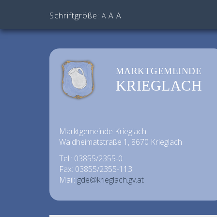
Schriftgröße:
A
A
A
MARKTGEMEINDE
KRIEGLACH
Marktgemeinde Krieglach
Waldheimatstraße 1, 8670 Krieglach
Tel.: 03855/2355-0
Fax: 03855/2355-113
Mail:
gde@krieglach.gv.at