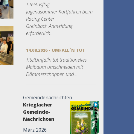
TitelAusflug
Jugendsommer Kartfahren beim
Racing Center
Greinbach Anmeldung
erforderlich...
14.08.2026 - UMFALL´N TUT
TitelUmfall´n tut traditionelles
Maibaum umschneiden mit
Dämmerschoppen und...
Gemeindenachrichten
Krieglacher
Gemeinde-
Nachrichten
März 2026