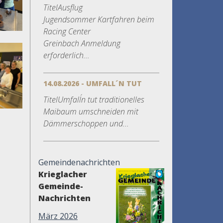
TitelAusflug
Jugendsommer Kartfahren beim
Racing Center
Greinbach Anmeldung
erforderlich...
14.08.2026 - UMFALL´N TUT
TitelUmfall´n tut traditionelles
Maibaum umschneiden mit
Dämmerschoppen und...
Gemeindenachrichten
Krieglacher
Gemeinde-
Nachrichten
März 2026