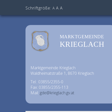
Schriftgröße:
A
A
A
MARKTGEMEINDE
KRIEGLACH
Marktgemeinde Krieglach
Waldheimatstraße 1, 8670 Krieglach
Tel.: 03855/2355-0
Fax: 03855/2355-113
Mail:
gde@krieglach.gv.at