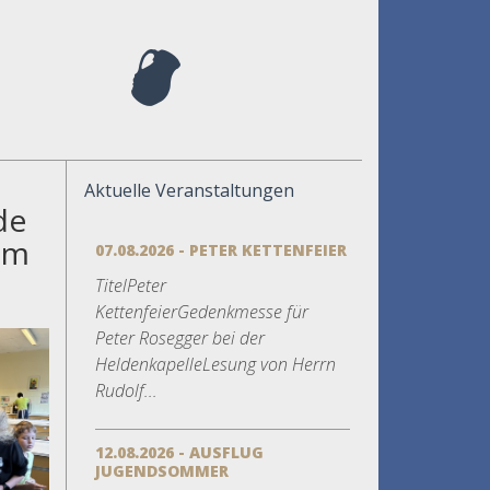
Aktuelle Veranstaltungen
de
um
07.08.2026 - PETER KETTENFEIER
TitelPeter
KettenfeierGedenkmesse für
Peter Rosegger bei der
HeldenkapelleLesung von Herrn
Rudolf...
12.08.2026 - AUSFLUG
JUGENDSOMMER