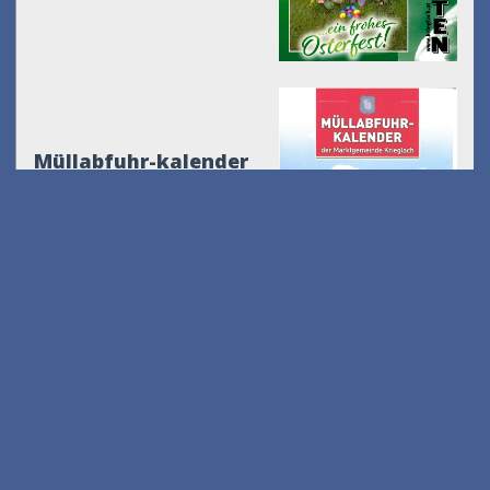
Müllabfuhr-kalender
2026
Feierabend in Krieglach
am 31.07.2026