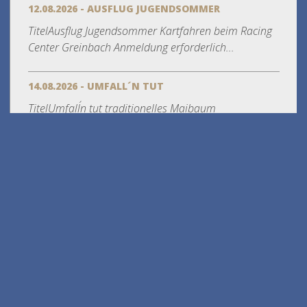
12.08.2026 - AUSFLUG JUGENDSOMMER
TitelAusflug Jugendsommer Kartfahren beim Racing
Center Greinbach Anmeldung erforderlich...
14.08.2026 - UMFALL´N TUT
TitelUmfall´n tut traditionelles Maibaum
umschneiden mit Dämmerschoppen und...
Gemeindenachrichten
Krieglacher
Gemeinde-
Nachrichten
März 2026