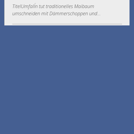
TitelUmfall´n tut traditionelles Maibaum
umschneiden mit Dämmerschoppen und...
15.08.2026 - GÖLKFEST
TitelGölkfestHeilige Messe mit
KräutersegnungDatum Samstag,
15.08.2026Uhrzeit 10.00...
Gemeindenachrichten
Krieglacher
Gemeinde-
Nachrichten
März 2026