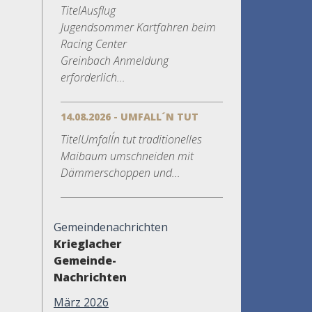
TitelAusflug
Jugendsommer Kartfahren beim
Racing Center
Greinbach Anmeldung
erforderlich...
14.08.2026 - UMFALL´N TUT
TitelUmfall´n tut traditionelles
Maibaum umschneiden mit
Dämmerschoppen und...
Gemeindenachrichten
Krieglacher
Gemeinde-
Nachrichten
März 2026