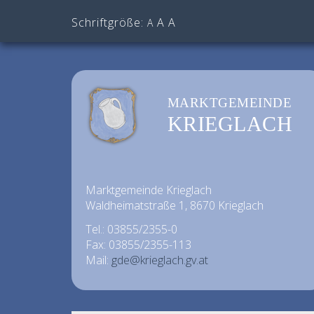
Schriftgröße:
A
A
A
MARKTGEMEINDE
KRIEGLACH
Marktgemeinde Krieglach
Waldheimatstraße 1, 8670 Krieglach
Tel.: 03855/2355-0
Fax: 03855/2355-113
Mail:
gde@krieglach.gv.at