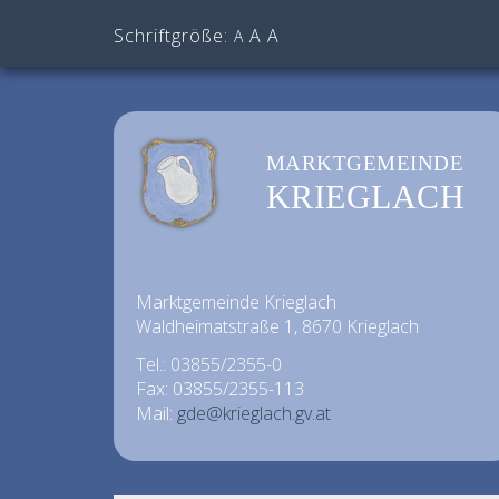
Schriftgröße:
A
A
A
MARKTGEMEINDE
KRIEGLACH
Marktgemeinde Krieglach
Waldheimatstraße 1, 8670 Krieglach
Tel.: 03855/2355-0
Fax: 03855/2355-113
Mail:
gde@krieglach.gv.at