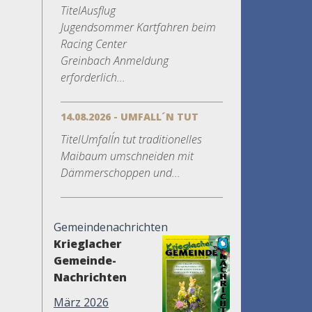
TitelAusflug
Jugendsommer Kartfahren beim
Racing Center
Greinbach Anmeldung
erforderlich...
14.08.2026 - UMFALL´N TUT
TitelUmfall´n tut traditionelles
Maibaum umschneiden mit
Dämmerschoppen und...
Gemeindenachrichten
Krieglacher
Gemeinde-
Nachrichten
März 2026