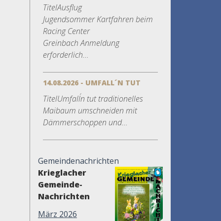
TitelAusflug
Jugendsommer Kartfahren beim
Racing Center
Greinbach Anmeldung
erforderlich...
14.08.2026 - UMFALL´N TUT
TitelUmfall´n tut traditionelles
Maibaum umschneiden mit
Dämmerschoppen und...
Gemeindenachrichten
Krieglacher
Gemeinde-
Nachrichten
März 2026