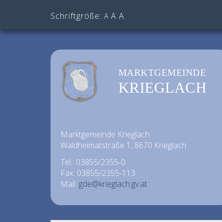
Schriftgröße:
A
A
A
MARKTGEMEINDE
KRIEGLACH
Marktgemeinde Krieglach
Waldheimatstraße 1, 8670 Krieglach
Tel.: 03855/2355-0
Fax: 03855/2355-113
Mail:
gde@krieglach.gv.at