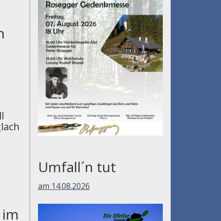
n
l
lach
Umfall´n tut
am 14.08.2026
 im