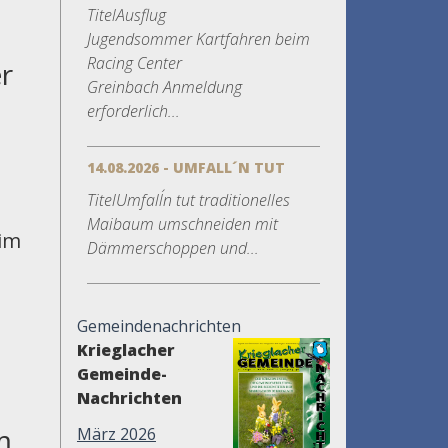
TitelAusflug
Jugendsommer Kartfahren beim
Racing Center
r
Greinbach Anmeldung
erforderlich...
14.08.2026 - UMFALL´N TUT
TitelUmfall´n tut traditionelles
Maibaum umschneiden mit
 im
Dämmerschoppen und...
Gemeindenachrichten
Krieglacher
Gemeinde-
Nachrichten
m
März 2026