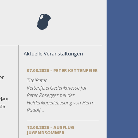
Aktuelle Veranstaltungen
07.08.2026 - PETER KETTENFEIER
er
TitelPeter
KettenfeierGedenkmesse für
Peter Rosegger bei der
des
HeldenkapelleLesung von Herrn
es
Rudolf...
12.08.2026 - AUSFLUG
JUGENDSOMMER