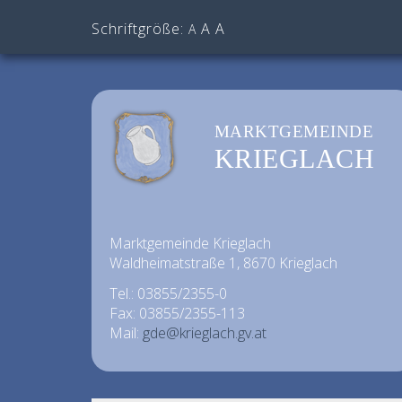
Schriftgröße:
A
A
A
MARKTGEMEINDE
KRIEGLACH
Marktgemeinde Krieglach
Waldheimatstraße 1, 8670 Krieglach
Tel.: 03855/2355-0
Fax: 03855/2355-113
Mail:
gde@krieglach.gv.at