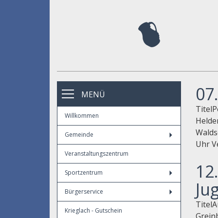
07
MENÜ
Titel
Willkommen
Helde
Walds
Gemeinde
Uhr Ve
Veranstaltungszentrum
12
Sportzentrum
Ju
Bürgerservice
Titel
Krieglach - Gutschein
Grein