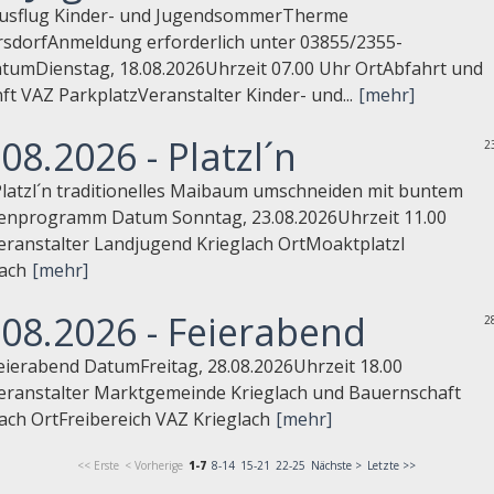
Ausflug Kinder- und JugendsommerTherme
rsdorfAnmeldung erforderlich unter 03855/2355-
tumDienstag, 18.08.2026Uhrzeit 07.00 Uhr OrtAbfahrt und
t VAZ ParkplatzVeranstalter Kinder- und...
[mehr]
08.2026 - Platzl´n
2
 Platzl´n traditionelles Maibaum umschneiden mit buntem
nprogramm Datum Sonntag, 23.08.2026Uhrzeit 11.00
eranstalter Landjugend Krieglach OrtMoaktplatzl
lach
[mehr]
.08.2026 - Feierabend
2
Feierabend DatumFreitag, 28.08.2026Uhrzeit 18.00
eranstalter Marktgemeinde Krieglach und Bauernschaft
ach OrtFreibereich VAZ Krieglach
[mehr]
<< Erste
< Vorherige
1-7
8-14
15-21
22-25
Nächste >
Letzte >>