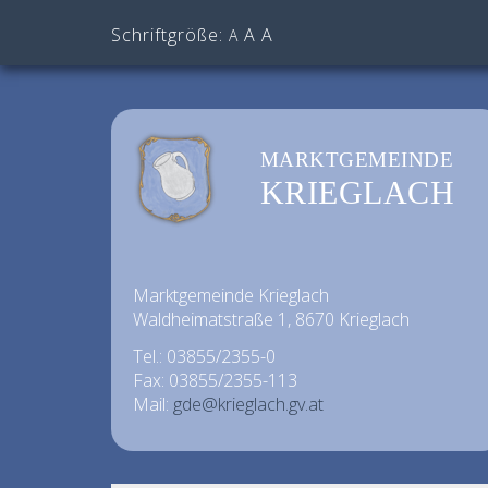
Schriftgröße:
A
A
A
MARKTGEMEINDE
KRIEGLACH
Marktgemeinde Krieglach
Waldheimatstraße 1, 8670 Krieglach
Tel.: 03855/2355-0
Fax: 03855/2355-113
Mail:
gde@krieglach.gv.at