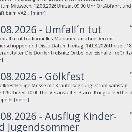
tum Mittwoch, 12.08.2026Uhrzeit 09.00 Uhr OrtAbfahrt und
t beim VAZ...
[mehr]
.08.2026 - Umfall´n tut
1
Umfall´n tut traditionelles Maibaum umschneiden mit
rschoppen und Disco Datum Freitag, 14.08.2026Uhrzeit 18
ranstalter Die Dörfler Freßnitz Ortbei der Eishalle Freßnitz/.
r]
.08.2026 - Gölkfest
1
GölkfestHeilige Messe mit KräutersegnungDatum Samstag,
2026Uhrzeit 10.00 Uhr Veranstalter Pfarre KrieglachOrtbei 
apelle
[mehr]
.08.2026 - Ausflug Kinder-
1
d Jugendsommer