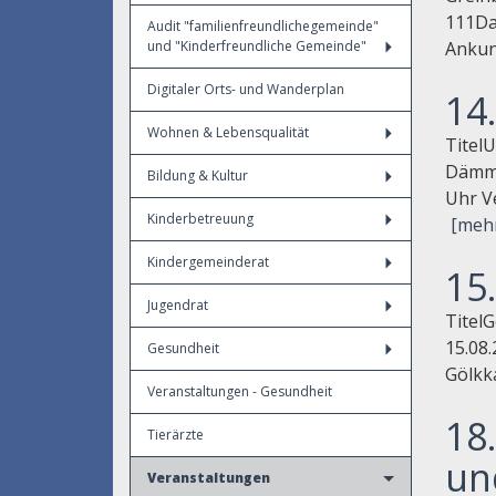
111Da
Audit "familienfreundlichegemeinde"
und "Kinderfreundliche Gemeinde"
Ankunf
Digitaler Orts- und Wanderplan
14
Wohnen & Lebensqualität
Titel
Dämme
Bildung & Kultur
Uhr Ve
Kinderbetreuung
[meh
Kindergemeinderat
15
Jugendrat
Titel
15.08.
Gesundheit
Gölkk
Veranstaltungen - Gesundheit
18
Tierärzte
un
Veranstaltungen