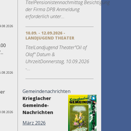
TitelPensionistennachmittag Besichtigung
der Firma DPB Anmeldung
erforderlich unter...
4.08.2026
10.09. - 12.09.2026 -
LANDJUGEND THEATER
.00
TitelLandjugend Theater"Oil of
..
Olaf" Datum &
UhrzeitDonnerstag, 10.09.2026
-...
5.08.2026
Gemeindenachrichten
der
Krieglacher
Gemeinde-
Nachrichten
8.08.2026
März 2026