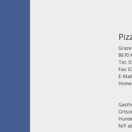
Piz
Graze
8670 
Tel.: 
Fax: 0
E-Mai
Home
Gastho
Ortsz
Hunde
N/F ab