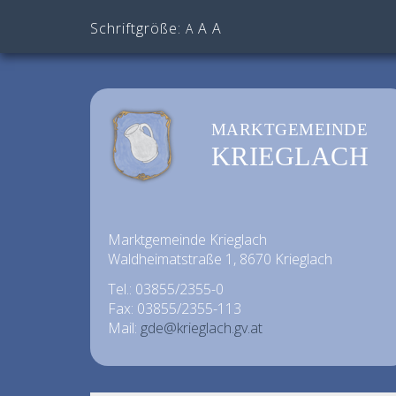
Schriftgröße:
A
A
A
MARKTGEMEINDE
KRIEGLACH
Marktgemeinde Krieglach
Waldheimatstraße 1, 8670 Krieglach
Tel.: 03855/2355-0
Fax: 03855/2355-113
Mail:
gde@krieglach.gv.at