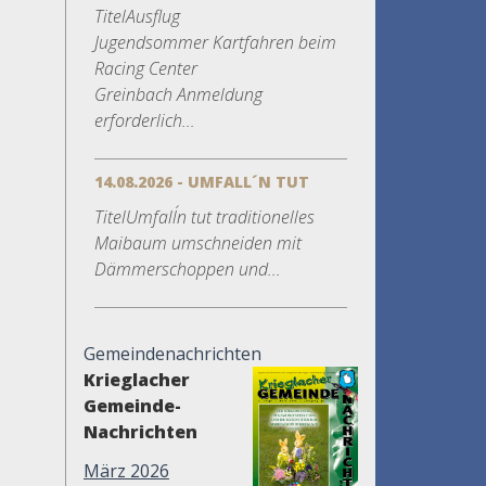
TitelAusflug
Jugendsommer Kartfahren beim
Racing Center
Greinbach Anmeldung
erforderlich...
14.08.2026 - UMFALL´N TUT
TitelUmfall´n tut traditionelles
Maibaum umschneiden mit
Dämmerschoppen und...
Gemeindenachrichten
Krieglacher
Gemeinde-
Nachrichten
März 2026