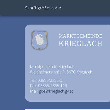
Schriftgröße:
A
A
A
MARKTGEMEINDE
KRIEGLACH
Marktgemeinde Krieglach
Waldheimatstraße 1, 8670 Krieglach
Tel.: 03855/2355-0
Fax: 03855/2355-113
Mail:
gde@krieglach.gv.at