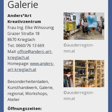
Galerie
Anders°Art
Kreativzentrum
Frau Ing. Elke Wihsounig
Grazer Straße 18
8670 Krieglach
©ausderregion-
Tel.: 0660/76 13 669
mm.at
Mail:
office@anders-art-
krieglach.at
Homepage:
www.anders-
art-krieglach.at
Besonderheitenladen,
Kunsthandwerk, Galerie,
©ausderregion-
regional, Workshops,
mm.at
Atelier
Öffnungszeiten: