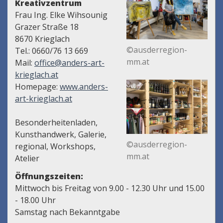
Kreativzentrum
Frau Ing. Elke Wihsounig
Grazer Straße 18
8670 Krieglach
©ausderregion-
Tel.: 0660/76 13 669
mm.at
Mail:
office@anders-art-
krieglach.at
Homepage:
www.anders-
art-krieglach.at
Besonderheitenladen,
Kunsthandwerk, Galerie,
©ausderregion-
regional, Workshops,
mm.at
Atelier
Öffnungszeiten:
Mittwoch bis Freitag von 9.00 - 12.30 Uhr und 15.00
- 18.00 Uhr
Samstag nach Bekanntgabe