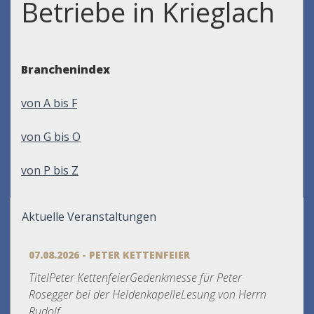
Betriebe in Krieglach
Branchenindex
von A bis F
von G bis O
von P bis Z
Aktuelle Veranstaltungen
07.08.2026 - PETER KETTENFEIER
TitelPeter KettenfeierGedenkmesse für Peter
Rosegger bei der HeldenkapelleLesung von Herrn
Rudolf...