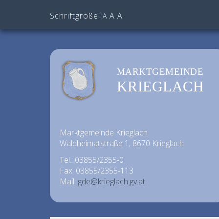
Schriftgröße:
A
A
A
MARKTGEMEINDE
KRIEGLACH
Marktgemeinde Krieglach
Waldheimatstraße 1, 8670 Krieglach
Tel.: 03855/2355-0
Fax: 03855/2355-113
Mail:
gde@krieglach.gv.at