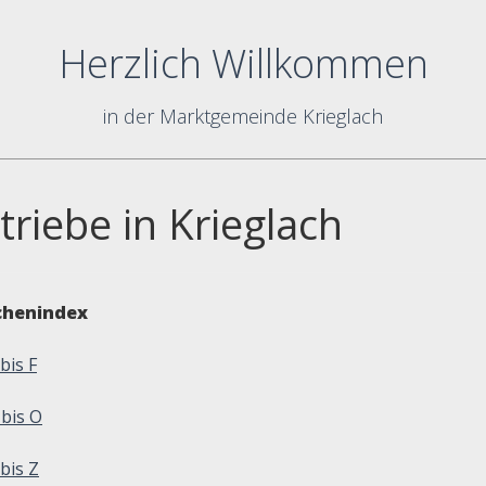
Herzlich Willkommen
in der Marktgemeinde Krieglach
triebe in Krieglach
chenindex
bis F
 bis O
bis Z