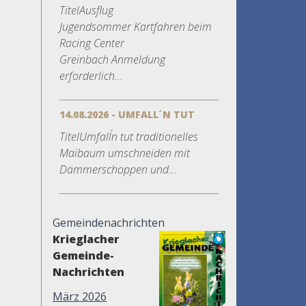
TitelAusflug
Jugendsommer Kartfahren beim
Racing Center
Greinbach Anmeldung
erforderlich...
14.08.2026 - UMFALL´N TUT
TitelUmfall´n tut traditionelles
Maibaum umschneiden mit
Dämmerschoppen und...
Gemeindenachrichten
Krieglacher
Gemeinde-
Nachrichten
März 2026