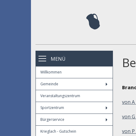
Be
MENÜ
Willkommen
Gemeinde
Bran
Veranstaltungszentrum
von A 
Sportzentrum
von G
Bürgerservice
von P 
Krieglach - Gutschein