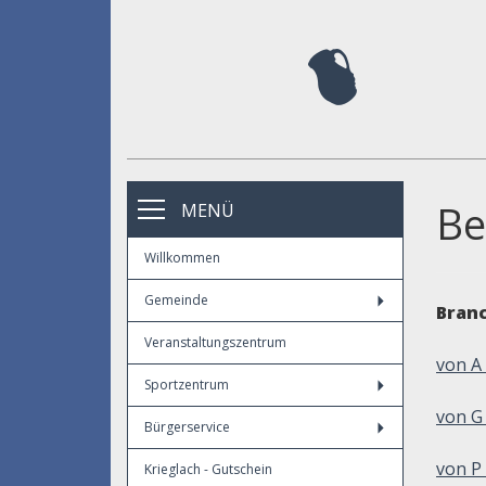
Be
MENÜ
Willkommen
Gemeinde
Bran
Veranstaltungszentrum
von A 
Sportzentrum
von G
Bürgerservice
von P 
Krieglach - Gutschein