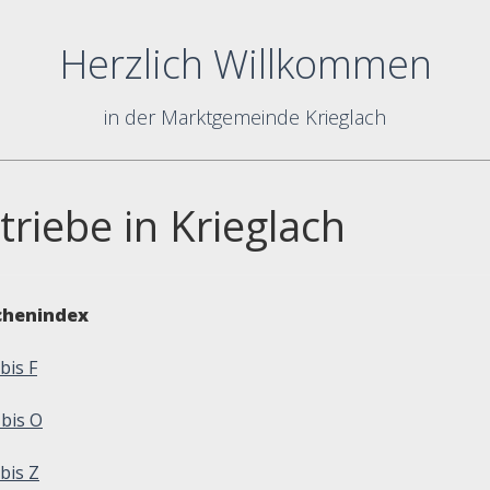
Herzlich Willkommen
in der Marktgemeinde Krieglach
triebe in Krieglach
chenindex
bis F
 bis O
bis Z