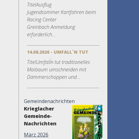
TitelAusflug
Jugendsommer Kartfahren beim
Racing Center
Greinbach Anmeldung
erforderlich...
14.08.2026 - UMFALL´N TUT
TitelUmfall´n tut traditionelles
Maibaum umschneiden mit
Dämmerschoppen und...
Gemeindenachrichten
Krieglacher
Gemeinde-
Nachrichten
März 2026