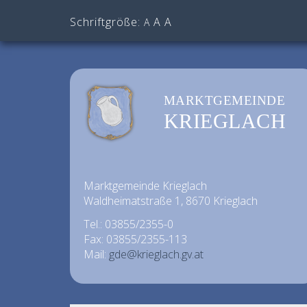
Schriftgröße:
A
A
A
MARKTGEMEINDE
KRIEGLACH
Marktgemeinde Krieglach
Waldheimatstraße 1, 8670 Krieglach
Tel.: 03855/2355-0
Fax: 03855/2355-113
Mail:
gde@krieglach.gv.at