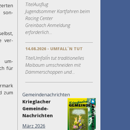
TitelAusflug
zerten
Jugendsommer Kartfahren beim
son-
Racing Center
Greinbach Anmeldung
erforderlich...
lbst,
 ver-
14.08.2026 - UMFALL´N TUT
TitelUmfall´n tut traditionelles
e um-
Maibaum umschneiden mit
ch für
Dämmerschoppen und...
ermark
nd zum
Gemeindenachrichten
Krieglacher
Gemeinde-
Nachrichten
März 2026