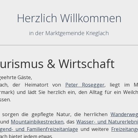
Herzlich Willkommen
in der Marktgemeinde Krieglach
urismus & Wirtschaft
geehrte Gäste,
lach, der Heimatort von
Peter Rosegger
, liegt im M
ermark) und lädt Sie herzlich ein, den Alltag für ein Weilc
ssen.
 sorgen die gepflegte Natur, die herrlichen
Wanderweg
 und
Mountainbikestrecken
, das
Wasser- und Naturerlebni
gend- und Familienfreizeitanlage
und weitere
Freizeitan
ach bietet jedem etwas.