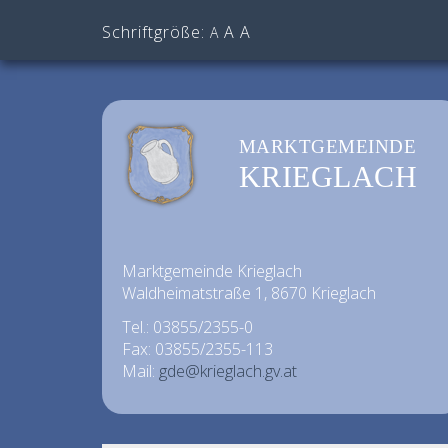
Schriftgröße:
A
A
A
MARKTGEMEINDE
KRIEGLACH
Marktgemeinde Krieglach
Waldheimatstraße 1, 8670 Krieglach
Tel.: 03855/2355-0
Fax: 03855/2355-113
Mail:
gde@krieglach.gv.at