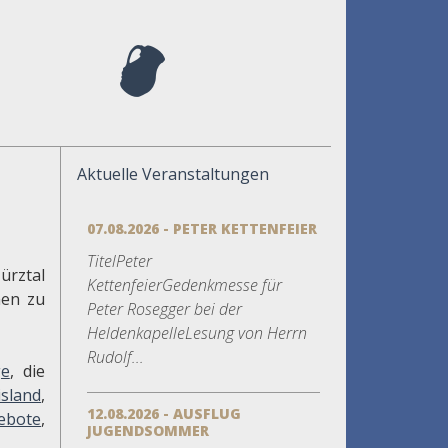
Aktuelle Veranstaltungen
07.08.2026 - PETER KETTENFEIER
TitelPeter
ürztal
KettenfeierGedenkmesse für
hen zu
Peter Rosegger bei der
HeldenkapelleLesung von Herrn
Rudolf...
e
, die
sland
,
12.08.2026 - AUSFLUG
gebote
,
JUGENDSOMMER