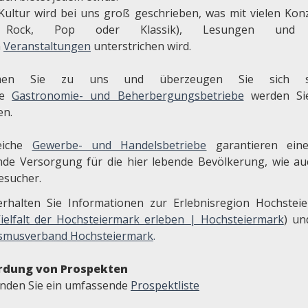
Kultur wird bei uns groß geschrieben, was mit vielen Kon
 Rock, Pop oder Klassik), Lesungen und 
n
Veranstaltungen
unterstrichen wird.
en Sie zu uns und überzeugen Sie sich se
re
Gastronomie- und Beherbergungsbetriebe
werden Sie
n.
reiche
Gewerbe- und Handelsbetriebe
garantieren ein
nde Versorgung für die hier lebende Bevölkerung, wie au
esucher.
erhalten Sie Informationen zur Erlebnisregion Hochstei
ielfalt der Hochsteiermark erleben | Hochsteiermark
) u
smusverband Hochsteiermark
.
rdung von Prospekten
finden Sie ein umfassende
Prospektliste