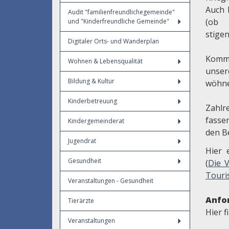
Auch 
Audit "familienfreundlichegemeinde"
(ob
und "Kinderfreundliche Gemeinde"
stige
Digitaler Orts- und Wanderplan
Komm
Wohnen & Lebensqualität
unse
Bildung & Kultur
wöhne
Kinderbetreuung
Zahl
fasse
Kindergemeinderat
den B
Jugendrat
Hier 
Gesundheit
(
Die V
Touri
Veranstaltungen - Gesundheit
Anfo
Tierärzte
Hier 
Veranstaltungen