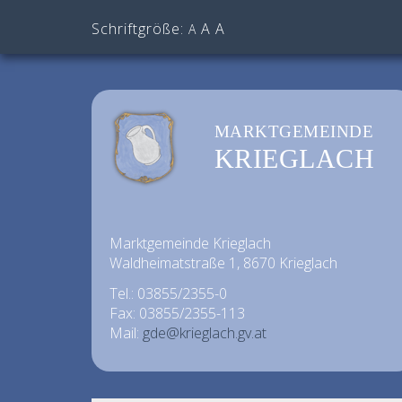
Schriftgröße:
A
A
A
MARKTGEMEINDE
KRIEGLACH
Marktgemeinde Krieglach
Waldheimatstraße 1, 8670 Krieglach
Tel.: 03855/2355-0
Fax: 03855/2355-113
Mail:
gde@krieglach.gv.at