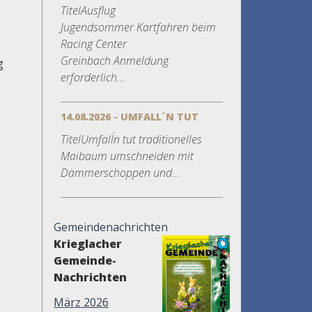
TitelAusflug
Jugendsommer Kartfahren beim
Racing Center
Greinbach Anmeldung
g
erforderlich...
14.08.2026 - UMFALL´N TUT
TitelUmfall´n tut traditionelles
Maibaum umschneiden mit
Dämmerschoppen und...
Gemeindenachrichten
Krieglacher
Gemeinde-
Nachrichten
März 2026