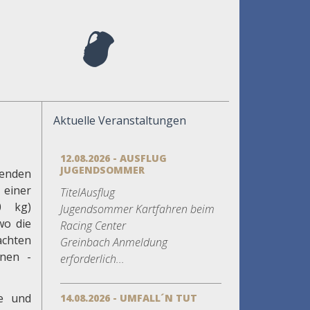
Aktuelle Veranstaltungen
12.08.2026 - AUSFLUG
JUGENDSOMMER
enden
einer
TitelAusflug
0 kg)
Jugendsommer Kartfahren beim
wo die
Racing Center
achten
Greinbach Anmeldung
hnen -
erforderlich...
le und
14.08.2026 - UMFALL´N TUT