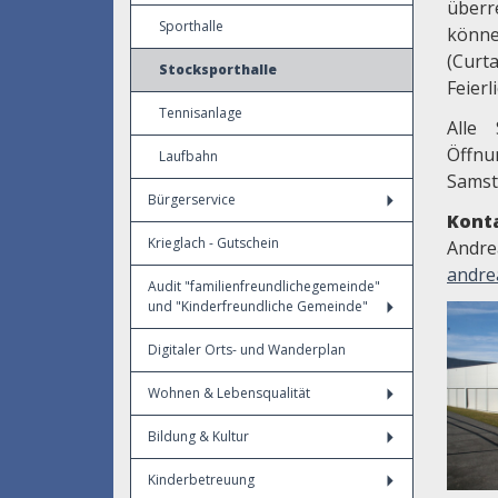
überr
Sporthalle
können
(Curt
Stocksporthalle
Feier
Tennisanlage
Alle 
Öffnu
Laufbahn
Samst
Bürgerservice
Kont
Krieglach - Gutschein
Andre
andre
Audit "familienfreundlichegemeinde"
und "Kinderfreundliche Gemeinde"
Digitaler Orts- und Wanderplan
Wohnen & Lebensqualität
Bildung & Kultur
Kinderbetreuung