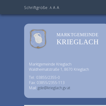
Schriftgröße:
A
A
A
MARKTGEMEINDE
KRIEGLACH
Marktgemeinde Krieglach
Waldheimatstraße 1, 8670 Krieglach
Tel.: 03855/2355-0
Fax: 03855/2355-113
Mail:
gde@krieglach.gv.at