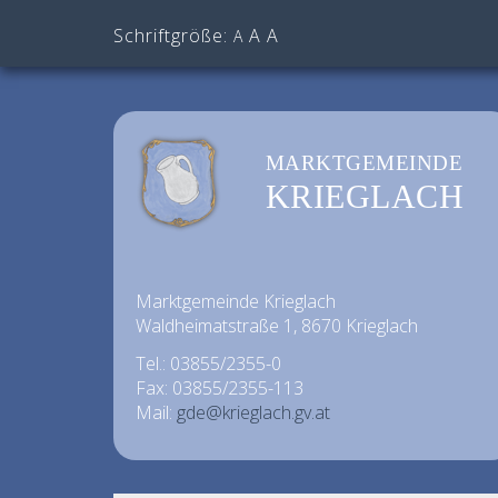
Schriftgröße:
A
A
A
MARKTGEMEINDE
KRIEGLACH
Marktgemeinde Krieglach
Waldheimatstraße 1, 8670 Krieglach
Tel.: 03855/2355-0
Fax: 03855/2355-113
Mail:
gde@krieglach.gv.at