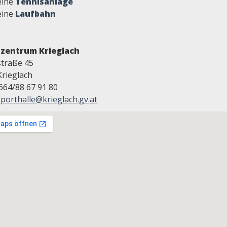
eine
Tennisanlage
eine
Laufbahn
tzentrum Krieglach
traße 45
Krieglach
0664/88 67 91 80
sporthalle@krieglach.gv.at