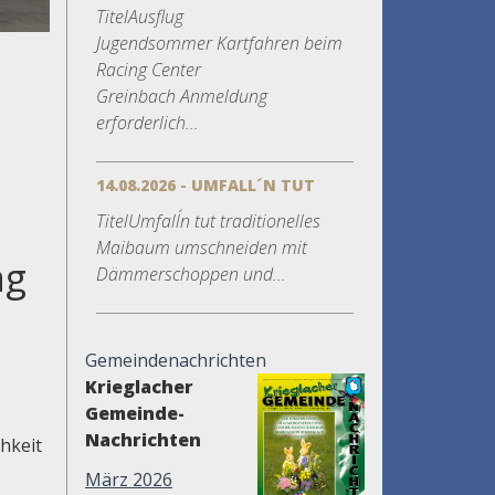
TitelAusflug
Jugendsommer Kartfahren beim
Racing Center
Greinbach Anmeldung
erforderlich...
14.08.2026 - UMFALL´N TUT
TitelUmfall´n tut traditionelles
Maibaum umschneiden mit
ng
Dämmerschoppen und...
Gemeindenachrichten
Krieglacher
Gemeinde-
Nachrichten
hkeit
März 2026