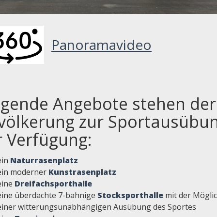
Panoramavideo
lgende Angebote stehen der
völkerung zur Sportausübu
r Verfügung:
ein
Naturrasenplatz
ein moderner
Kunstrasenplatz
eine
Dreifachsporthalle
eine überdachte 7-bahnige
Stocksporthalle
mit der Möglic
einer witterungsunabhängigen Ausübung des Sportes