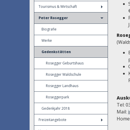
Tourismus & Wirtschaft
Peter Rosegger
Biografie
Rose
Werke
(Wald
Gedenkstätten
Rosegger Geburtshaus
Rosegger Waldschule
Rosegger Landhaus
Roseggerpark
Ausk
Tel: 
Gedenkjahr 2018
Mail:
Home
Freizeitangebote