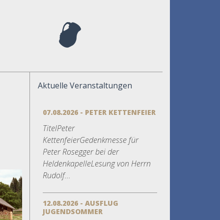
Aktuelle Veranstaltungen
07.08.2026 - PETER KETTENFEIER
TitelPeter
KettenfeierGedenkmesse für
Peter Rosegger bei der
HeldenkapelleLesung von Herrn
Rudolf...
12.08.2026 - AUSFLUG
JUGENDSOMMER