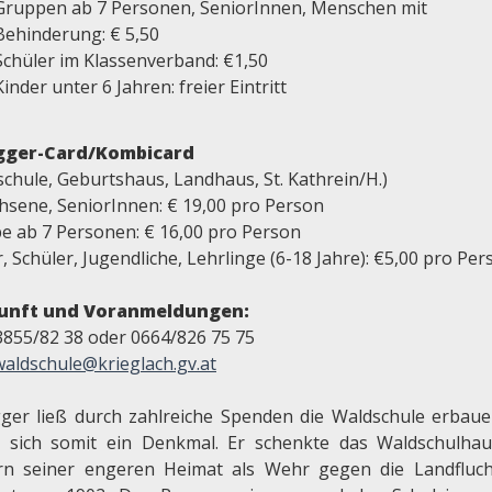
Gruppen ab 7 Personen, SeniorInnen, Menschen mit
Behinderung: € 5,50
Schüler im Klassenverband: €1,50
Kinder unter 6 Jahren: freier Eintritt
gger-Card/Kombicard
schule, Geburtshaus, Landhaus, St. Kathrein/H.)
hsene, SeniorInnen: € 19,00 pro Person
e ab 7 Personen: € 16,00 pro Person
, Schüler, Jugendliche, Lehrlinge (6-18 Jahre): €5,00 pro Per
unft und Voranmeldungen:
03855/82 38 oder 0664/826 75 75
waldschule@krieglach.gv.at
ger ließ durch zahlreiche Spenden die Waldschule erbau
e sich somit ein Denkmal. Er schenkte das Waldschulha
rn seiner engeren Heimat als Wehr gegen die Landfluc