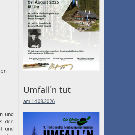
son
Umfall´n tut
am 14.08.2026
en und
us den
ht und