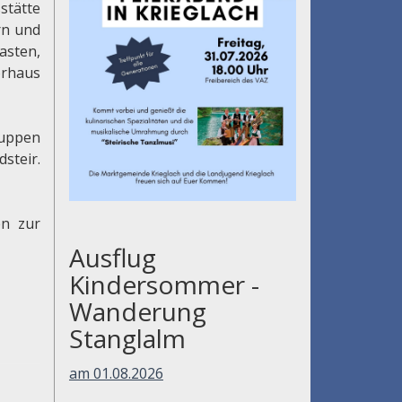
stätte
rn und
asten,
orhaus
kuppen
steir.
en zur
Ausflug
Kindersommer -
Wanderung
Stanglalm