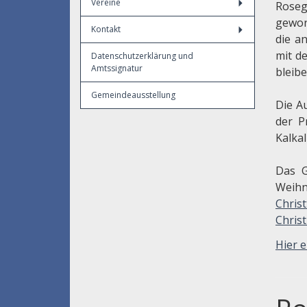
Vereine
Roseg
gewor
Kontakt
die a
mit d
Datenschutzerklärung und
Amtssignatur
bleib
Gemeindeausstellung
Die A
der P
Kalka
Das G
Weihn
Chris
Chris
Hier e