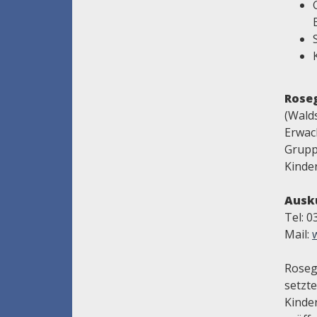
Rose
(Wald
Erwac
Grupp
Kinder
Ausk
Tel: 
Mail:
Roseg
setzt
Kinde