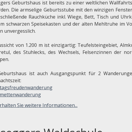
gers Geburtshaus ist bereits zu einer weltlichen Wallfahrts
den. Die armselige Geburtsstube mit den winzigen Fenste
nschließende Rauchküche inkl. Wiege, Bett, Tisch und Uhrk
em schwarzen Speisekasten und der alten Mehltruhe im V
en unvergesslich.
ussicht von 1.200 m ist einzigartig: Teufelsteingebiet, Alm
retul, des Stuhlecks, des Wechsels, Felsenzinnen der nord
lpen.
eburtshaus ist auch Ausgangspunkt für 2 Wanderung
achtszeit:
ttagsfreudenwanderung
tmettenwanderung
rhalten Sie weitere Informationen...