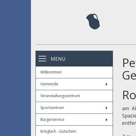
Pe
MENÜ
Ge
Willkommen
Gemeinde
Ro
Veranstaltungszentrum
Sportzentrum
am Al
Spaz
Bürgerservice
entfe
Krieglach - Gutschein