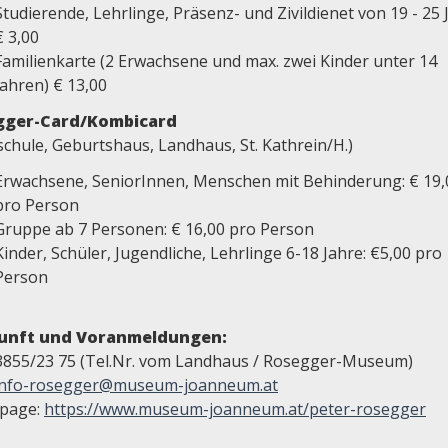
Studierende, Lehrlinge, Präsenz- und Zivildienet von 19 - 25 
€ 3,00
Familienkarte (2 Erwachsene und max. zwei Kinder unter 14
Jahren) € 13,00
gger-Card/Kombicard
schule, Geburtshaus, Landhaus, St. Kathrein/H.)
Erwachsene, SeniorInnen, Menschen mit Behinderung: € 19,
pro Person
Gruppe ab 7 Personen: € 16,00 pro Person
Kinder, Schüler, Jugendliche, Lehrlinge 6-18 Jahre: €5,00 pro
Person
unft und Voranmeldungen:
03855/23 75 (Tel.Nr. vom Landhaus / Rosegger-Museum)
info-rosegger@museum-joanneum.at
page:
https://www.museum-joanneum.at/peter-rosegger