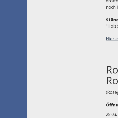
eröff
noch 
Ständ
"Holz
Hier e
Ro
Ro
(Rose
Öffnu
28.03.