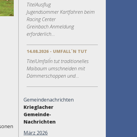
TitelAusflug
Jugendsommer Kartfahren beim
Racing Center
Greinbach Anmeldung
erforderlich...
14.08.2026 - UMFALL´N TUT
TitelUmfall´n tut traditionelles
Maibaum umschneiden mit
Dämmerschoppen und...
Gemeindenachrichten
Krieglacher
Gemeinde-
Nachrichten
rsonen
März 2026