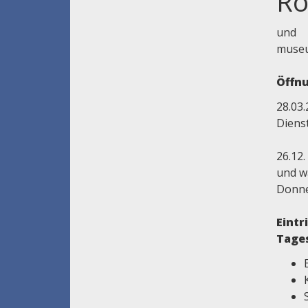
Ro
und 
museu
Öffnu
28.03.
Dienst
26.12.
und w
Donne
Eintr
Tage