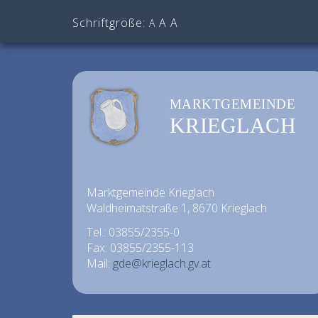
Schriftgröße:
A
A
A
MARKTGEMEINDE
KRIEGLACH
Marktgemeinde Krieglach
Waldheimatstraße 1, 8670 Krieglach
Tel.: 03855/2355-0
Fax: 03855/2355-113
Mail:
gde@krieglach.gv.at