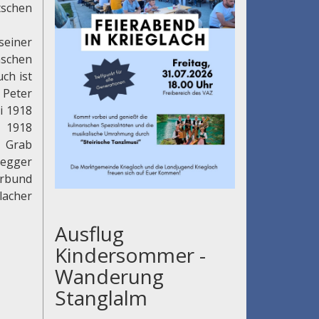
tschen
seiner
nschen
ch ist
 Peter
i 1918
 1918
s Grab
segger
erbund
acher
Ausflug
Kindersommer -
Wanderung
Stanglalm