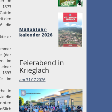
er. Im
i 1873
Gattin
it den
76 die
Müllabfuhr-
kalender 2026
kte er
 immer
e (der
Feierabend in
sen im
 einer
Krieglach
s 1893
fe im
am 31.07.2026
che in
ie die
nnten
eßlich