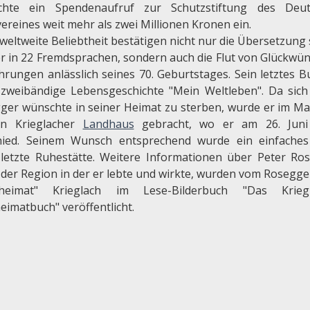
chte ein Spendenaufruf zur Schutzstiftung des Deu
ereines weit mehr als zwei Millionen Kronen ein.
weltweite Beliebtheit bestätigen nicht nur die Übersetzung 
r in 22 Fremdsprachen, sondern auch die Flut von Glückwü
hrungen anlässlich seines 70. Geburtstages. Sein letztes Bu
 zweibändige Lebensgeschichte "Mein Weltleben". Da sich
ger wünschte in seiner Heimat zu sterben, wurde er im Ma
in Krieglacher
Landhaus
gebracht, wo er am 26. Juni
hied. Seinem Wunsch entsprechend wurde ein einfache
 letzte Ruhestätte. Weitere Informationen über Peter Ro
 der Region in der er lebte und wirkte, wurden vom Rosegg
dheimat" Krieglach im Lese-Bilderbuch "Das Kriegl
eimatbuch" veröffentlicht.