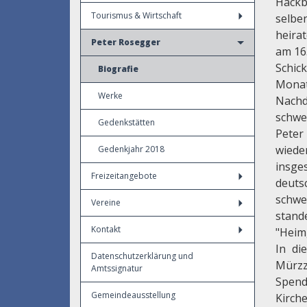
Hackbr
Tourismus & Wirtschaft
selbe
heirat
Peter Rosegger
am 16
Schic
Biografie
Monat
Werke
Nachd
schwe
Gedenkstätten
Peter
wiede
Gedenkjahr 2018
insge
Freizeitangebote
deuts
schwe
Vereine
stan
Kontakt
"Heim
In di
Datenschutzerklärung und
Mürzz
Amtssignatur
Spen
Gemeindeausstellung
Kirch