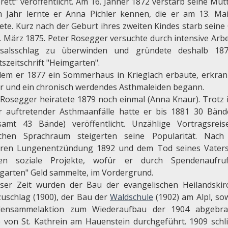
ett" veröffentlicht. Am 16. Jänner 1872 verstarb seine Mutt
n Jahr lernte er Anna Pichler kennen, die er am 13. Ma
ete. Kurz nach der Geburt ihres zweiten Kindes starb seine 
. März 1875. Peter Rosegger versuchte durch intensive Arbe
ksalsschlag zu überwinden und gründete deshalb 18
szeitschrift "Heimgarten".
em er 1877 ein Sommerhaus in Krieglach erbaute, erkran
r und ein chronisch werdendes Asthmaleiden begann.
 Rosegger heiratete 1879 noch einmal (Anna Knaur). Trotz
r auftretender Asthmaanfälle hatte er bis 1881 30 Bänd
samt 43 Bände) veröffentlicht. Unzählige Vortragsrei
chen Sprachraum steigerten seine Popularität. Nach
ren Lungenentzündung 1892 und dem Tod seines Vater
den soziale Projekte, wofür er durch Spendenaufru
garten" Geld sammelte, im Vordergrund.
eser Zeit wurden der Bau der evangelischen Heilandskir
uschlag (1900), der Bau der
Waldschule
(1902) am Alpl, sow
densammelaktion zum Wiederaufbau der 1904 abgebra
e von St. Kathrein am Hauenstein durchgeführt. 1909 schli