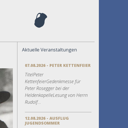
Aktuelle Veranstaltungen
07.08.2026 - PETER KETTENFEIER
TitelPeter
KettenfeierGedenkmesse für
Peter Rosegger bei der
HeldenkapelleLesung von Herrn
Rudolf...
12.08.2026 - AUSFLUG
JUGENDSOMMER