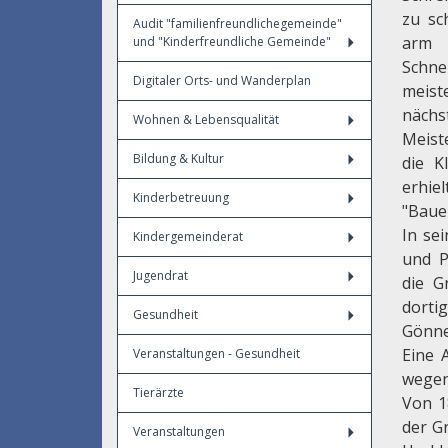
zu sc
Audit "familienfreundlichegemeinde"
arm 
und "Kinderfreundliche Gemeinde"
Schn
Digitaler Orts- und Wanderplan
meist
nächs
Wohnen & Lebensqualität
Meist
Bildung & Kultur
die K
erhie
Kinderbetreuung
"Baue
In sei
Kindergemeinderat
und P
Jugendrat
die G
dorti
Gesundheit
Gönne
Eine 
Veranstaltungen - Gesundheit
wegen
Tierärzte
Von 1
der G
Veranstaltungen