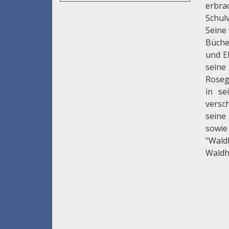
erbra
Schulv
Seine 
Büche
und E
seine
Roseg
in se
versc
seine
sowie
"Wal
Waldh