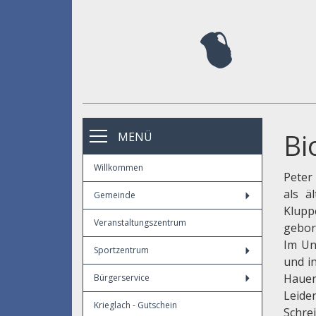
Bi
MENÜ
Willkommen
Peter
als ä
Gemeinde
Klup
Veranstaltungszentrum
gebor
Im Un
Sportzentrum
und i
Hauen
Bürgerservice
Leid
Krieglach - Gutschein
Schre