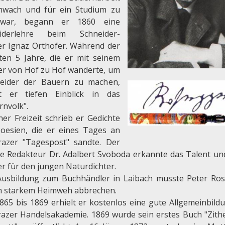
hwach und für ein Studium zu
war, begann er 1860 eine
eiderlehre beim Schneider-
er Ignaz Orthofer. Während der
ten 5 Jahre, die er mit seinem
er von Hof zu Hof wanderte, um
leider der Bauern zu machen,
lt er tiefen Einblick in das
rnvolk".
ner Freizeit schrieb er Gedichte
oesien, die er eines Tages an
razer "Tagespost" sandte. Der
ge Redakteur Dr. Adalbert Svoboda erkannte das Talent un
r für den jungen Naturdichter.
Ausbildung zum Buchhändler in Laibach musste Peter Ro
 starkem Heimweh abbrechen.
865 bis 1869 erhielt er kostenlos eine gute Allgemeinbild
razer Handelsakademie. 1869 wurde sein erstes Buch "Zith