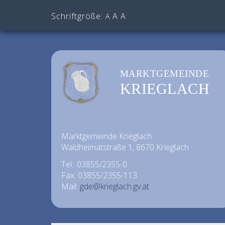
Schriftgröße:
A
A
A
MARKTGEMEINDE
KRIEGLACH
Marktgemeinde Krieglach
Waldheimatstraße 1, 8670 Krieglach
Tel.: 03855/2355-0
Fax: 03855/2355-113
Mail:
gde@krieglach.gv.at