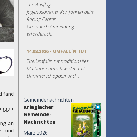
TitelAusflug
Jugendsommer Kartfahren beim
Racing Center
Greinbach Anmeldung
erforderlich...
14.08.2026 - UMFALL´N TUT
TitelUmfall´n tut traditionelles
Maibaum umschneiden mit
Dämmerschoppen und...
d fand
Gemeindenachrichten
Krieglacher
segger
Gemeinde-
Nachrichten
ung an
er und
März 2026