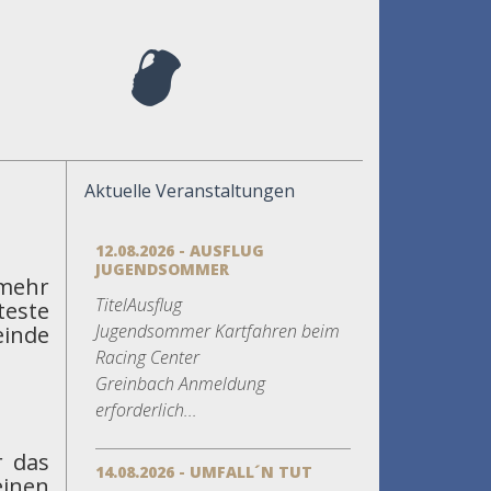
Aktuelle Veranstaltungen
12.08.2026 - AUSFLUG
JUGENDSOMMER
mehr
TitelAusflug
este
Jugendsommer Kartfahren beim
inde
Racing Center
Greinbach Anmeldung
erforderlich...
r das
14.08.2026 - UMFALL´N TUT
einen