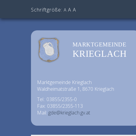
Schriftgröße:
A
A
A
MARKTGEMEINDE
KRIEGLACH
Marktgemeinde Krieglach
Waldheimatstraße 1, 8670 Krieglach
Tel.: 03855/2355-0
Fax: 03855/2355-113
Mail:
gde@krieglach.gv.at