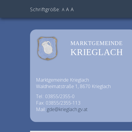
Schriftgröße:
A
A
A
MARKTGEMEINDE
KRIEGLACH
Marktgemeinde Krieglach
Waldheimatstraße 1, 8670 Krieglach
Tel.: 03855/2355-0
Fax: 03855/2355-113
Mail:
gde@krieglach.gv.at