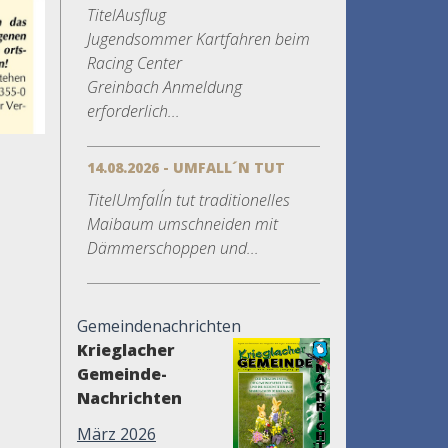
TitelAusflug
Jugendsommer Kartfahren beim
Racing Center
Greinbach Anmeldung
erforderlich...
14.08.2026 - UMFALL´N TUT
TitelUmfall´n tut traditionelles
Maibaum umschneiden mit
Dämmerschoppen und...
Gemeindenachrichten
Krieglacher
Gemeinde-
Nachrichten
März 2026