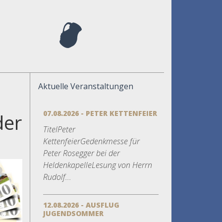
Aktuelle Veranstaltungen
07.08.2026 - PETER KETTENFEIER
der
TitelPeter
h
KettenfeierGedenkmesse für
Peter Rosegger bei der
HeldenkapelleLesung von Herrn
Rudolf...
12.08.2026 - AUSFLUG
JUGENDSOMMER