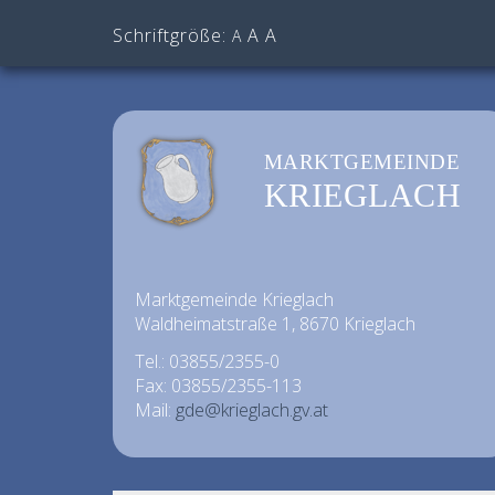
Schriftgröße:
A
A
A
MARKTGEMEINDE
KRIEGLACH
Marktgemeinde Krieglach
Waldheimatstraße 1, 8670 Krieglach
Tel.: 03855/2355-0
Fax: 03855/2355-113
Mail:
gde@krieglach.gv.at