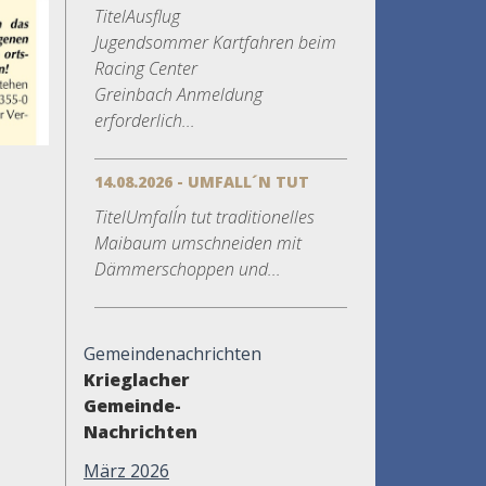
TitelAusflug
Jugendsommer Kartfahren beim
Racing Center
Greinbach Anmeldung
erforderlich...
14.08.2026 - UMFALL´N TUT
TitelUmfall´n tut traditionelles
Maibaum umschneiden mit
Dämmerschoppen und...
Gemeindenachrichten
Krieglacher
Gemeinde-
Nachrichten
März 2026