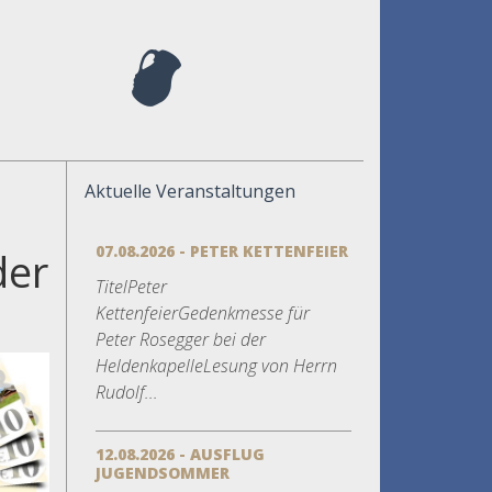
Aktuelle Veranstaltungen
07.08.2026 - PETER KETTENFEIER
der
TitelPeter
h
KettenfeierGedenkmesse für
Peter Rosegger bei der
HeldenkapelleLesung von Herrn
Rudolf...
12.08.2026 - AUSFLUG
JUGENDSOMMER