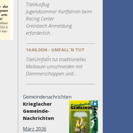
TitelAusflug
Jugendsommer Kartfahren beim
Racing Center
Greinbach Anmeldung
erforderlich...
14.08.2026 - UMFALL´N TUT
TitelUmfall´n tut traditionelles
Maibaum umschneiden mit
Dämmerschoppen und...
Gemeindenachrichten
Krieglacher
Gemeinde-
Nachrichten
März 2026