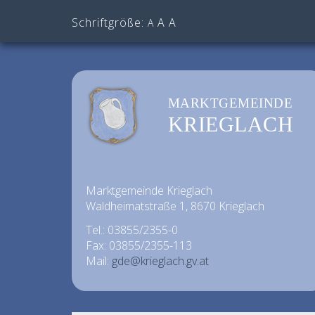
Schriftgröße:
A
A
A
MARKTGEMEINDE
KRIEGLACH
Marktgemeinde Krieglach
Waldheimatstraße 1, 8670 Krieglach
Tel.: 03855/2355-0
Fax: 03855/2355-113
Mail:
gde@krieglach.gv.at