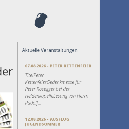
Aktuelle Veranstaltungen
07.08.2026 - PETER KETTENFEIER
der
TitelPeter
h
KettenfeierGedenkmesse für
Peter Rosegger bei der
HeldenkapelleLesung von Herrn
Rudolf...
12.08.2026 - AUSFLUG
JUGENDSOMMER