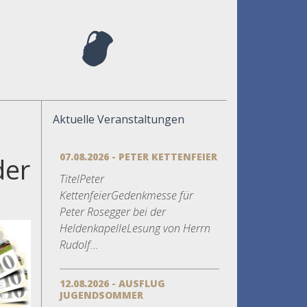
Aktuelle Veranstaltungen
07.08.2026 - PETER KETTENFEIER
der
TitelPeter
h
KettenfeierGedenkmesse für
Peter Rosegger bei der
HeldenkapelleLesung von Herrn
Rudolf...
12.08.2026 - AUSFLUG
JUGENDSOMMER