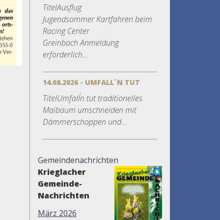
TitelAusflug
Jugendsommer Kartfahren beim
Racing Center
Greinbach Anmeldung
erforderlich...
14.08.2026 - UMFALL´N TUT
TitelUmfall´n tut traditionelles
Maibaum umschneiden mit
Dämmerschoppen und...
Gemeindenachrichten
Krieglacher
Gemeinde-
Nachrichten
März 2026