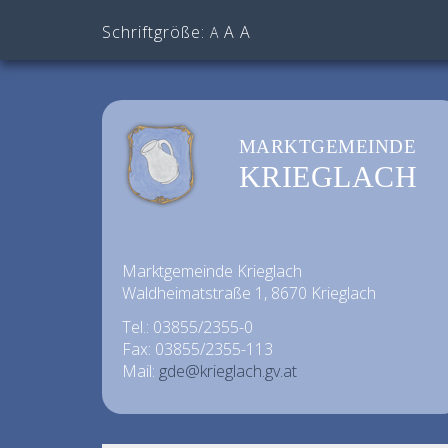
Schriftgröße:
A
A
A
MARKTGEMEINDE
KRIEGLACH
Marktgemeinde Krieglach
Waldheimatstraße 1, 8670 Krieglach
Tel.: 03855/2355-0
Fax: 03855/2355-113
Mail:
gde@krieglach.gv.at