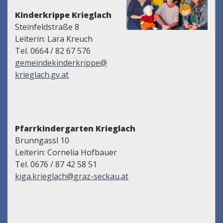
Kinderkrippe Krieglach
Steinfeldstraße 8
Leiterin: Lara Kreuch
Tel. 0664 / 82 67 576
gemeindekinderkrippe@
krieglach.gv.at
Pfarrkindergarten Krieglach
Brunngassl 10
Leiterin: Cornelia Hofbauer
Tel. 0676 / 87 42 58 51
kiga.krieglach@graz-seckau.at