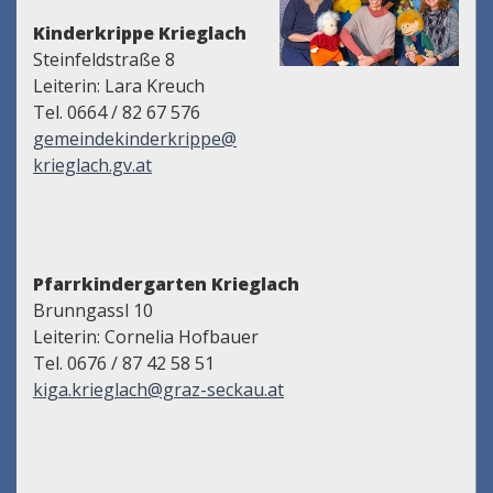
Kinderkrippe Krieglach
Steinfeldstraße 8
Leiterin: Lara Kreuch
Tel. 0664 / 82 67 576
gemeindekinderkrippe@
krieglach.gv.at
Pfarrkindergarten Krieglach
Brunngassl 10
Leiterin: Cornelia Hofbauer
Tel. 0676 / 87 42 58 51
kiga.krieglach@graz-seckau.at