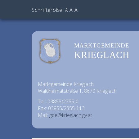
Schriftgröße:
A
A
A
MARKTGEMEINDE
KRIEGLACH
Marktgemeinde Krieglach
Waldheimatstraße 1, 8670 Krieglach
Tel.: 03855/2355-0
Fax: 03855/2355-113
Mail:
gde@krieglach.gv.at