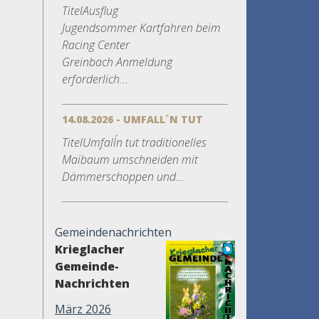
TitelAusflug
Jugendsommer Kartfahren beim
Racing Center
Greinbach Anmeldung
erforderlich...
14.08.2026 - UMFALL´N TUT
TitelUmfall´n tut traditionelles
Maibaum umschneiden mit
Dämmerschoppen und...
Gemeindenachrichten
Krieglacher
Gemeinde-
Nachrichten
März 2026