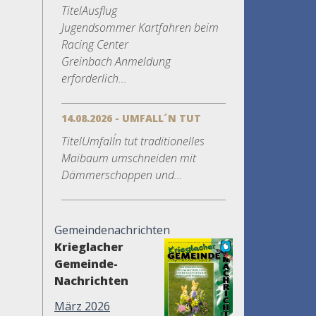
TitelAusflug
Jugendsommer Kartfahren beim
Racing Center
Greinbach Anmeldung
erforderlich...
14.08.2026 - UMFALL´N TUT
TitelUmfall´n tut traditionelles
Maibaum umschneiden mit
Dämmerschoppen und...
Gemeindenachrichten
Krieglacher
Gemeinde-
Nachrichten
März 2026