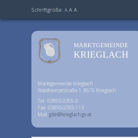
Schriftgröße:
A
A
A
MARKTGEMEINDE
KRIEGLACH
Marktgemeinde Krieglach
Waldheimatstraße 1, 8670 Krieglach
Tel.: 03855/2355-0
Fax: 03855/2355-113
Mail:
gde@krieglach.gv.at