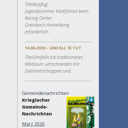
TitelAusflug
Jugendsommer Kartfahren beim
Racing Center
Greinbach Anmeldung
erforderlich...
14.08.2026 - UMFALL´N TUT
TitelUmfall´n tut traditionelles
Maibaum umschneiden mit
Dämmerschoppen und...
Gemeindenachrichten
Krieglacher
Gemeinde-
Nachrichten
März 2026