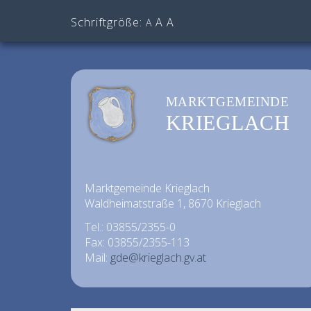
Schriftgröße:
A
A
A
MARKTGEMEINDE
KRIEGLACH
Marktgemeinde Krieglach
Waldheimatstraße 1, 8670 Krieglach
Tel.: 03855/2355-0
Fax: 03855/2355-113
Mail:
gde@krieglach.gv.at