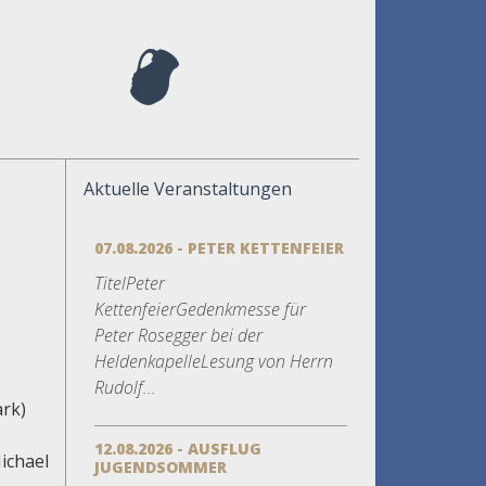
Aktuelle Veranstaltungen
07.08.2026 - PETER KETTENFEIER
TitelPeter
KettenfeierGedenkmesse für
Peter Rosegger bei der
HeldenkapelleLesung von Herrn
Rudolf...
rk)
12.08.2026 - AUSFLUG
ichael
JUGENDSOMMER