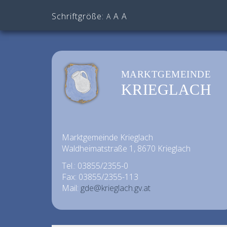
Schriftgröße:
A
A
A
MARKTGEMEINDE
KRIEGLACH
Marktgemeinde Krieglach
Waldheimatstraße 1, 8670 Krieglach
Tel.: 03855/2355-0
Fax: 03855/2355-113
Mail:
gde@krieglach.gv.at