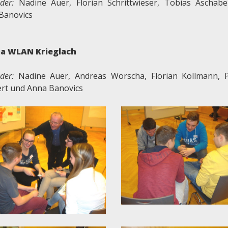
eder:
Nadine Auer, Florian Schrittwieser, Tobias Aschab
Banovics
a WLAN Krieglach
eder:
Nadine Auer, Andreas Worscha, Florian Kollmann, P
rt und Anna Banovics