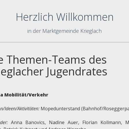
Herzlich Willkommen
in der Marktgemeinde Krieglach
e Themen-Teams des
ieglacher Jugendrates
a Mobilität/Verkehr
/Ideen/Aktivitäten:
Mopedunterstand (Bahnhof/Roseggerpa
eder:
Anna Banovics, Nadine Auer, Florian Kollmann, M