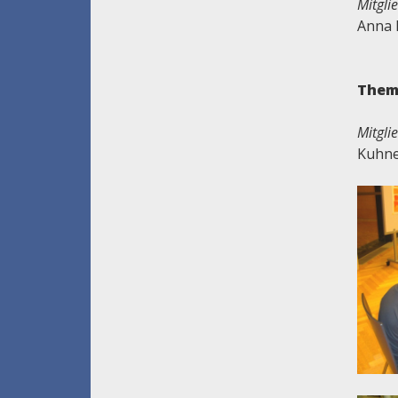
Mitgli
Anna 
Them
Mitgli
Kuhne