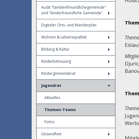
Hodic
Audit "familienfreundlichegemeinde"
und "Kinderfreundliche Gemeinde"
Thema
Digitaler Orts- und Wanderplan
Theme
Wohnen & Lebensqualität
Eisla
Bildung & Kultur
Mitgli
Kinderbetreuung
Djuri
Banov
Kindergemeinderat
Jugendrat
Them
Aktuelles
Theme
Themen-Teams
Jugen
Fotos
Werbu
Gesundheit
Mitgl