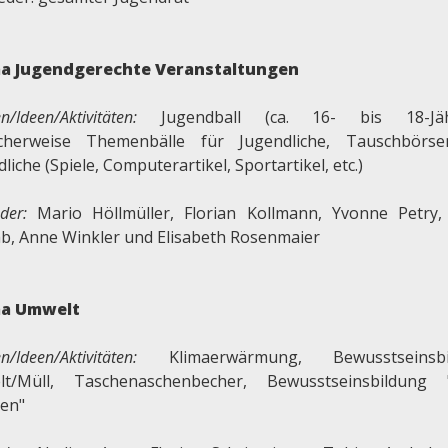
a Jugendgerechte Veranstaltungen
n/Ideen
/Aktivitäten:
Jugendball (ca. 16- bis 18-Jähr
cherweise Themenbälle für Jugendliche, Tauschbörs
liche (Spiele, Computerartikel, Sportartikel, etc.)
eder:
Mario Höllmüller, Florian Kollmann, Yvonne Petry,
b, Anne Winkler und Elisabeth Rosenmaier
a Umwelt
n/Ideen/Aktivitäten:
Klimaerwärmung, Bewusstseinsbi
t/Müll, Taschenaschenbecher, Bewusstseinsbildung 
en"