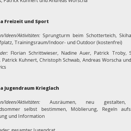
s, Patrick Kuhnert und Andreas Worscha
 Freizeit und Sport
n/Ideen
/Aktivitäten:
Sprungturm beim Schotterteich, Skihall
ufplatz, Trainingsraum/Indoor- und Outdoor (kostenfrei)
eder:
Florian Schrittwieser, Nadine Auer, Patrick Troby, 
c, Patrick Kuhnert, Christoph Schwab, Andreas Worscha un
ics
a Jugendraum Krieglach
n/Ideen
/Aktivitäten:
Ausräumen, neu gestalten, Z
dsommer selbst bestimmen, Möblierung, Regeln aufst
ng und Information
ieder: gesamter Jugendrat