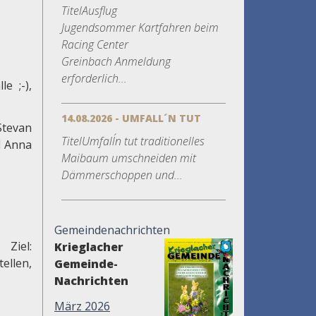
TitelAusflug
Jugendsommer Kartfahren beim
Racing Center
Greinbach Anmeldung
erforderlich...
e ;-),
14.08.2026 - UMFALL´N TUT
Stevan
TitelUmfall´n tut traditionelles
d Anna
Maibaum umschneiden mit
Dämmerschoppen und...
Gemeindenachrichten
iel:
Krieglacher
ellen,
Gemeinde-
Nachrichten
März 2026