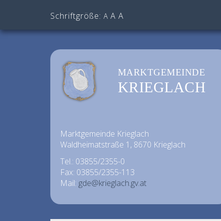
Schriftgröße:
A
A
A
MARKTGEMEINDE
KRIEGLACH
Marktgemeinde Krieglach
Waldheimatstraße 1, 8670 Krieglach
Tel.: 03855/2355-0
Fax: 03855/2355-113
Mail:
gde@krieglach.gv.at