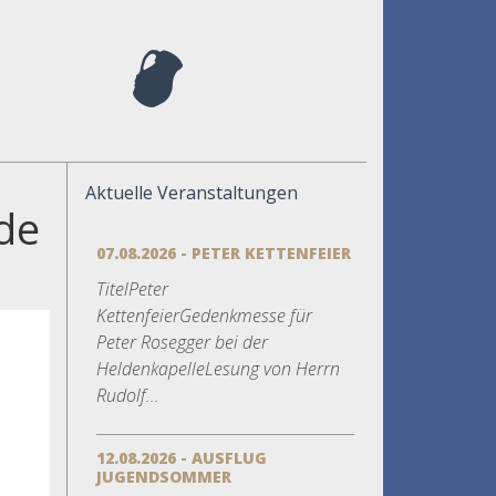
Aktuelle Veranstaltungen
de
07.08.2026 - PETER KETTENFEIER
TitelPeter
KettenfeierGedenkmesse für
Peter Rosegger bei der
HeldenkapelleLesung von Herrn
Rudolf...
12.08.2026 - AUSFLUG
JUGENDSOMMER