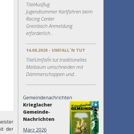
TitelAusflug
Jugendsommer Kartfahren beim
Racing Center
Greinbach Anmeldung
erforderlich...
14.08.2026 - UMFALL´N TUT
TitelUmfall´n tut traditionelles
Maibaum umschneiden mit
Dämmerschoppen und...
Gemeindenachrichten
Krieglacher
Gemeinde-
Nachrichten
eister
it der
März 2026