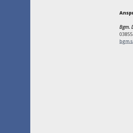
Ansp
Bgm. D
03855
bgm.s