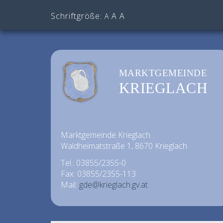
Schriftgröße:
A
A
A
MARKTGEMEINDE
KRIEGLACH
Marktgemeinde Krieglach
Waldheimatstraße 1, 8670 Krieglach
Tel.: 03855/2355-0
Fax: 03855/2355-113
Mail:
gde@krieglach.gv.at