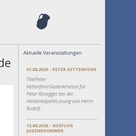
Aktuelle Veranstaltungen
de
07.08.2026 - PETER KETTENFEIER
TitelPeter
KettenfeierGedenkmesse für
Peter Rosegger bei der
HeldenkapelleLesung von Herrn
Rudolf...
12.08.2026 - AUSFLUG
JUGENDSOMMER