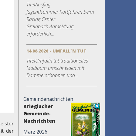
TitelAusflug
Jugendsommer Kartfahren beim
Racing Center
Greinbach Anmeldung
erforderlich...
14.08.2026 - UMFALL´N TUT
TitelUmfall´n tut traditionelles
Maibaum umschneiden mit
Dämmerschoppen und...
Gemeindenachrichten
Krieglacher
Gemeinde-
Nachrichten
eister
it der
März 2026