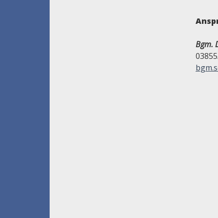
Ansp
Bgm. D
03855
bgm.s