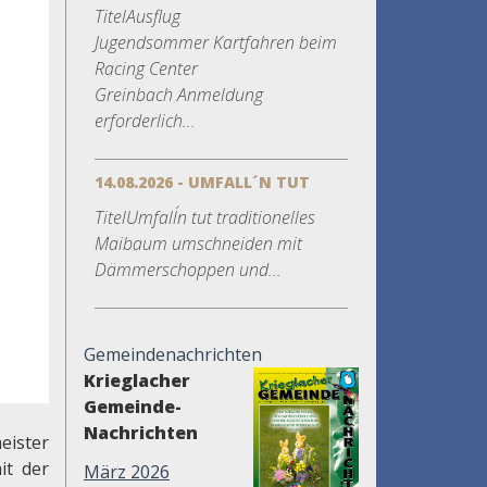
TitelAusflug
Jugendsommer Kartfahren beim
Racing Center
Greinbach Anmeldung
erforderlich...
14.08.2026 - UMFALL´N TUT
TitelUmfall´n tut traditionelles
Maibaum umschneiden mit
Dämmerschoppen und...
Gemeindenachrichten
Krieglacher
Gemeinde-
Nachrichten
eister
it der
März 2026