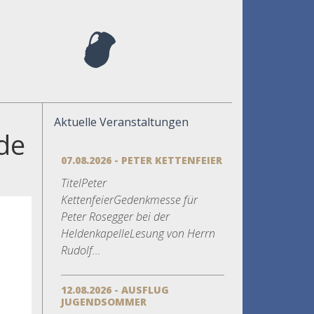
Aktuelle Veranstaltungen
de
07.08.2026 - PETER KETTENFEIER
TitelPeter
KettenfeierGedenkmesse für
Peter Rosegger bei der
HeldenkapelleLesung von Herrn
Rudolf...
12.08.2026 - AUSFLUG
JUGENDSOMMER