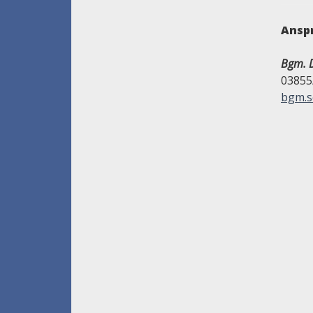
Ansp
Bgm. D
03855
bgm.s