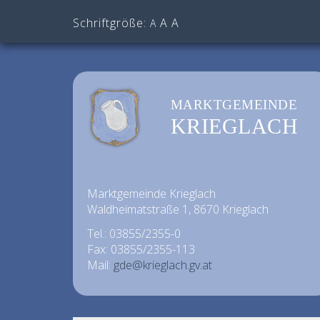
Schriftgröße:
A
A
A
MARKTGEMEINDE
KRIEGLACH
Marktgemeinde Krieglach
Waldheimatstraße 1, 8670 Krieglach
Tel.: 03855/2355-0
Fax: 03855/2355-113
Mail:
gde@krieglach.gv.at