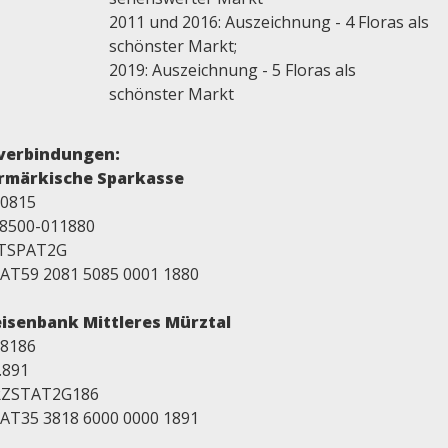
2011 und 2016: Auszeichnung - 4 Floras als
schönster Markt;
2019: Auszeichnung - 5 Floras als
schönster Markt
verbindungen:
rmärkische Sparkasse
20815
 08500-011880
STSPAT2G
 AT59 2081 5085 0001 1880
eisenbank Mittleres Mürztal
38186
1.891
RZSTAT2G186
 AT35 3818 6000 0000 1891