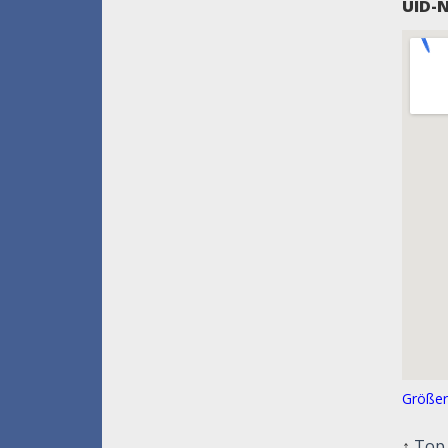
UID-
Größer
↑
Top