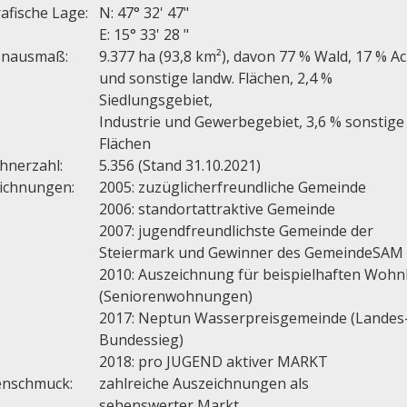
afische Lage:
N: 47° 32' 47"
E: 15° 33' 28 "
enausmaß:
9.377 ha (93,8 km²), davon 77 % Wald, 17 % A
und sonstige landw. Flächen, 2,4 %
Siedlungsgebiet,
Industrie und Gewerbegebiet, 3,6 % sonstige
Flächen
hnerzahl:
5.356 (Stand 31.10.2021)
ichnungen:
2005: zuzüglicherfreundliche Gemeinde
2006: standortattraktive Gemeinde
2007: jugendfreundlichste Gemeinde der
Steiermark und Gewinner des GemeindeSAM
2010: Auszeichnung für beispielhaften Woh
(Seniorenwohnungen)
2017: Neptun Wasserpreisgemeinde (Landes
Bundessieg)
2018: pro JUGEND aktiver MARKT
nschmuck:
zahlreiche Auszeichnungen als
sehenswerter Markt