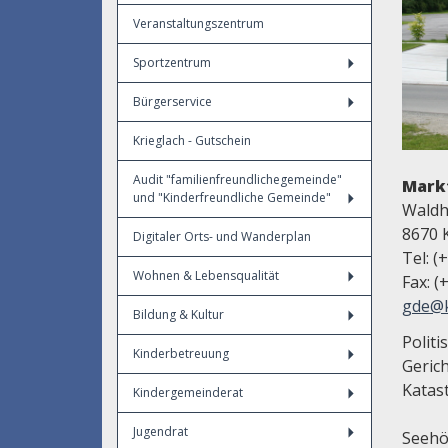
Veranstaltungszentrum
Sportzentrum
Bürgerservice
Krieglach - Gutschein
Audit "familienfreundlichegemeinde"
Mark
und "Kinderfreundliche Gemeinde"
Waldh
8670 
Digitaler Orts- und Wanderplan
Tel: (
Wohnen & Lebensqualität
Fax: (
gde@k
Bildung & Kultur
Politi
Kinderbetreuung
Gerich
Katas
Kindergemeinderat
Jugendrat
Seehö