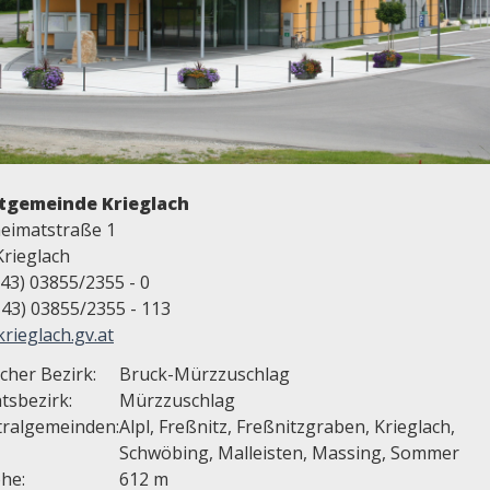
tgemeinde Krieglach
eimatstraße 1
Krieglach
+43) 03855/2355 - 0
+43) 03855/2355 - 113
rieglach.gv.at
scher Bezirk:
Bruck-Mürzzuschlag
tsbezirk:
Mürzzuschlag
tralgemeinden:
Alpl, Freßnitz, Freßnitzgraben, Krieglach,
Schwöbing, Malleisten, Massing, Sommer
he:
612 m