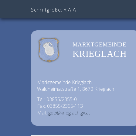
Schriftgröße:
A
A
A
MARKTGEMEINDE
KRIEGLACH
Marktgemeinde Krieglach
Waldheimatstraße 1, 8670 Krieglach
Tel.: 03855/2355-0
Fax: 03855/2355-113
Mail:
gde@krieglach.gv.at