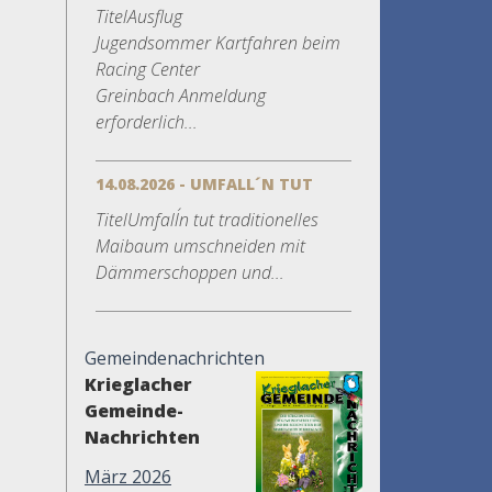
TitelAusflug
Jugendsommer Kartfahren beim
Racing Center
Greinbach Anmeldung
erforderlich...
14.08.2026 - UMFALL´N TUT
TitelUmfall´n tut traditionelles
Maibaum umschneiden mit
Dämmerschoppen und...
Gemeindenachrichten
Krieglacher
Gemeinde-
Nachrichten
März 2026