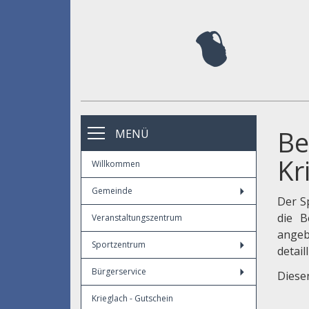
Be
MENÜ
Kr
Willkommen
Gemeinde
Der S
die B
Veranstaltungszentrum
angeb
Sportzentrum
detail
Bürgerservice
Diese
Krieglach - Gutschein