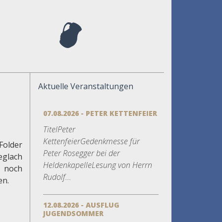
Aktuelle Veranstaltungen
07.08.2026 - PETER KETTENFEIER
TitelPeter
KettenfeierGedenkmesse für
Folder
Peter Rosegger bei der
eglach
HeldenkapelleLesung von Herrn
g noch
Rudolf...
en.
12.08.2026 - AUSFLUG
JUGENDSOMMER