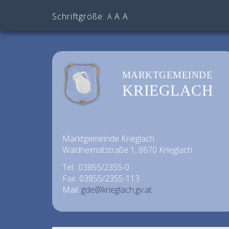
Schriftgröße:
A
A
A
MARKTGEMEINDE
KRIEGLACH
Marktgemeinde Krieglach
Waldheimatstraße 1, 8670 Krieglach
Tel.: 03855/2355-0
Fax: 03855/2355-113
Mail:
gde@krieglach.gv.at