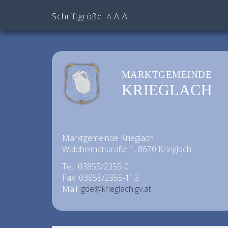
Schriftgröße:
A
A
A
MARKTGEMEINDE
KRIEGLACH
Marktgemeinde Krieglach
Waldheimatstraße 1, 8670 Krieglach
Tel.: 03855/2355-0
Fax: 03855/2355-113
Mail:
gde@krieglach.gv.at