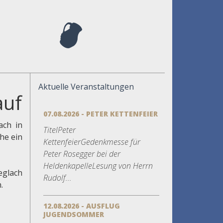
Aktuelle Veranstaltungen
auf
07.08.2026 - PETER KETTENFEIER
ach in
TitelPeter
he ein
KettenfeierGedenkmesse für
Peter Rosegger bei der
HeldenkapelleLesung von Herrn
eglach
Rudolf...
.
12.08.2026 - AUSFLUG
JUGENDSOMMER