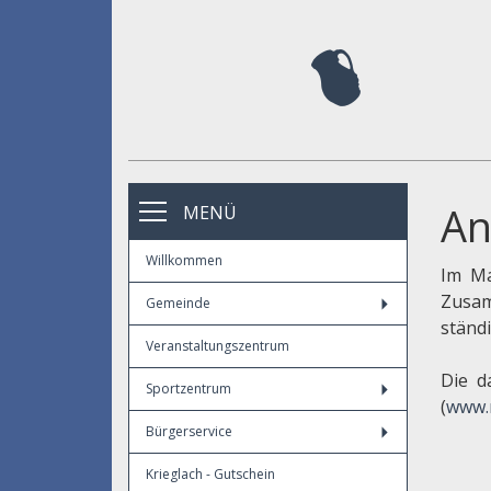
An
MENÜ
Willkommen
Im Ma
Zusam
Gemeinde
ständ
Veranstaltungszentrum
Die d
Sportzentrum
(
www.n
Bürgerservice
Krieglach - Gutschein