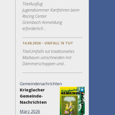
TitelAusflug
Jugendsommer Kartfahren beim
Racing Center
Greinbach Anmeldung
erforderlich...
14.08.2026 - UMFALL´N TUT
TitelUmfall´n tut traditionelles
Maibaum umschneiden mit
Dämmerschoppen und...
Gemeindenachrichten
Krieglacher
Gemeinde-
Nachrichten
März 2026