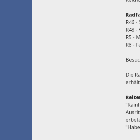
Radf
R46 -
R48 - 
R5 - M
R8 - F
Besuc
Die R
erhält
Reite
"Rainh
Ausri
erbet
"Haber