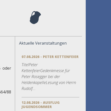
Aktuelle Veranstaltungen
07.08.2026 - PETER KETTENFEIER
TitelPeter
5 oder
KettenfeierGedenkmesse für
Peter Rosegger bei der
HeldenkapelleLesung von Herrn
Rudolf...
664/88
12.08.2026 - AUSFLUG
JUGENDSOMMER