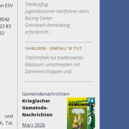
TitelAusflug
nn ESV
Jugendsommer Kartfahren beim
Racing Center
58042
Greinbach Anmeldung
23 83
erforderlich...
32
14.08.2026 - UMFALL´N TUT
TitelUmfall´n tut traditionelles
Maibaum umschneiden mit
Dämmerschoppen und...
Gemeindenachrichten
Krieglacher
Gemeinde-
Nachrichten
" und
, Tel.
März 2026