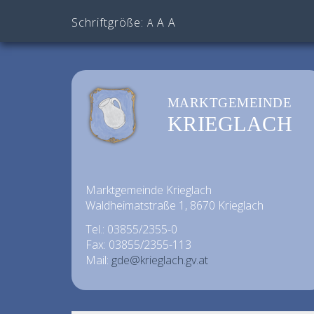
Schriftgröße:
A
A
A
MARKTGEMEINDE
KRIEGLACH
Marktgemeinde Krieglach
Waldheimatstraße 1, 8670 Krieglach
Tel.: 03855/2355-0
Fax: 03855/2355-113
Mail:
gde@krieglach.gv.at