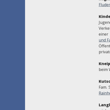
Flude
Kinde
Jug
Verke
einer
und Fa
Öffent
priva
Knei
beim 
Kuts
Fam. 
Rainh
Lang