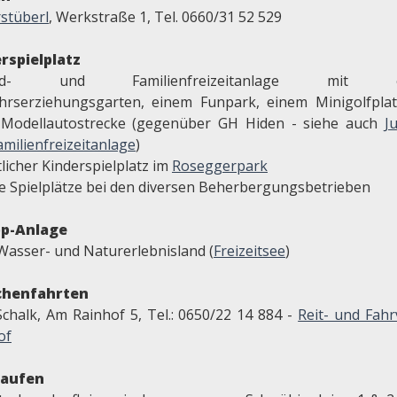
rstüberl
, Werkstraße 1, Tel. 0660/31 52 529
rspielplatz
end- und Familienfreizeitanlage mit e
hrserziehungsgarten, einem Funpark, einem Minigolfpla
 Modellautostrecke (gegenüber GH Hiden - siehe auch
J
milienfreizeitanlage
)
licher Kinderspielplatz im
Roseggerpark
te Spielplätze bei den diversen Beherbergungsbetrieben
pp-Anlage
Wasser- und Naturerlebnisland (
Freizeitsee
)
chenfahrten
Schalk, Am Rainhof 5, Tel.: 0650/22 14 884 -
Reit- und Fahr
of
laufen