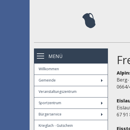
Fr
MENÜ
Willkommen
Alpin
Berg-
Gemeinde
0664/
Veranstaltungszentrum
Eisla
Sportzentrum
Eislau
67 91 
Bürgerservice
Krieglach - Gutschein
Eisst