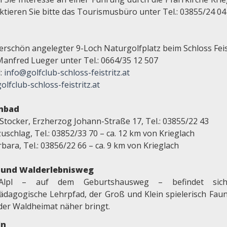
ktieren Sie bitte das Tourismusbüro unter Tel.: 03855/24 04
rschön angelegter 9-Loch Naturgolfplatz beim Schloss Feis
Manfred Lueger unter Tel.: 0664/35 12 507
l:
info@golfclub-schloss-feistritz.at
lfclub-schloss-feistritz.at
enbad
Stocker, Erzherzog Johann-Straße 17, Tel.: 03855/22 43
schlag, Tel.: 03852/33 70 – ca. 12 km von Krieglach
rbara, Tel.: 03856/22 66 – ca. 9 km von Krieglach
- und Walderlebnisweg
lpl – auf dem Geburtshausweg – befindet sic
ädagogische Lehrpfad, der Groß und Klein spielerisch Fau
 der Waldheimat näher bringt.
ln