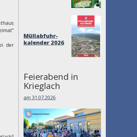
sthaus
eimat"
Müllabfuhr-
kalender 2026
ei der
Feierabend in
Krieglach
am 31.07.2026
glach?