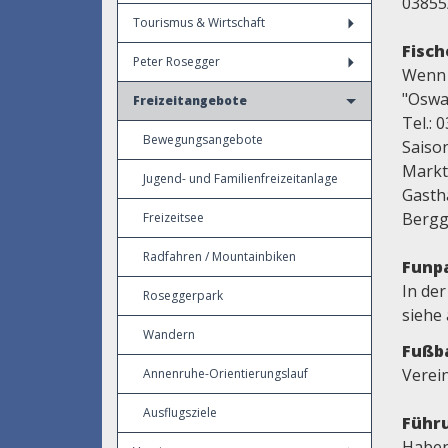
03855
Tourismus & Wirtschaft
Fisch
Peter Rosegger
Wenn 
"Oswa
Freizeitangebote
Tel.: 
Bewegungsangebote
Saiso
Marktg
Jugend- und Familienfreizeitanlage
Gasth
Bergg
Freizeitsee
Radfahren / Mountainbiken
Funp
In der
Roseggerpark
siehe
Wandern
Fußba
Verei
Annenruhe-Orientierungslauf
Ausflugsziele
Führu
Haben