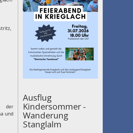
tritz,
Ausflug
Kindersommer -
h der
Wanderung
na und
Stanglalm