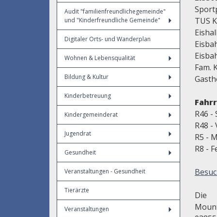
Sport
Audit "familienfreundlichegemeinde"
TUS K
und "Kinderfreundliche Gemeinde"
Eishal
Digitaler Orts- und Wanderplan
Eisba
Eisba
Wohnen & Lebensqualität
Fam. K
Bildung & Kultur
Gasth
Kinderbetreuung
Fahr
R46 -
Kindergemeinderat
R48 - 
Jugendrat
R5 - M
R8 - F
Gesundheit
Besuc
Veranstaltungen - Gesundheit
Tierärzte
Die 
Mount
Veranstaltungen