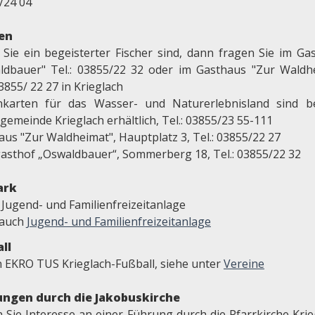
/24 04
en
Sie ein begeisterter Fischer sind, dann fragen Sie im Ga
ldbauer" Tel.: 03855/22 32 oder im Gasthaus "Zur Waldh
03855/ 22 27 in Krieglach
nkarten für das Wasser- und Naturerlebnisland sind b
emeinde Krieglach erhältlich, Tel.: 03855/23 55-111
aus "Zur Waldheimat", Hauptplatz 3, Tel.: 03855/22 27
asthof „Oswaldbauer“, Sommerberg 18, Tel.: 03855/22 32
ark
 Jugend- und Familienfreizeitanlage
 auch
Jugend- und Familienfreizeitanlage
ll
n EKRO TUS Krieglach-Fußball, siehe unter
Vereine
ngen durch die Jakobuskirche
 Sie Interesse an einer Führung durch die Pfarrkirche Krie