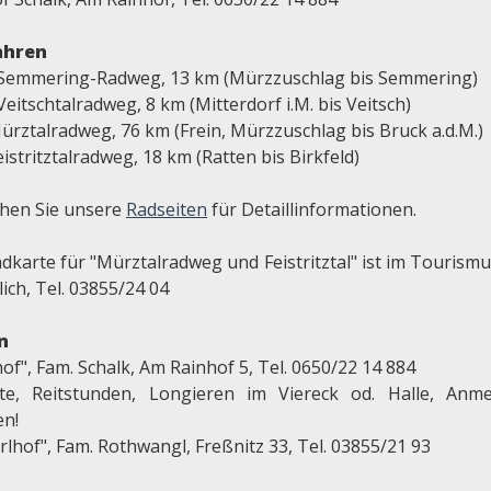
ahren
 Semmering-Radweg, 13 km (Mürzzuschlag bis Semmering)
Veitschtalradweg, 8 km (Mitterdorf i.M. bis Veitsch)
ürztalradweg, 76 km (Frein, Mürzzuschlag bis Bruck a.d.M.)
eistritztalradweg, 18 km (Ratten bis Birkfeld)
hen Sie unsere
Radseiten
für Detaillinformationen.
adkarte für "Mürztalradweg und Feistritztal" ist im Tourism
lich, Tel. 03855/24 04
n
of", Fam. Schalk, Am Rainhof 5, Tel. 0650/22 14 884
tte, Reitstunden, Longieren im Viereck od. Halle, Anm
en!
lhof", Fam. Rothwangl, Freßnitz 33, Tel. 03855/21 93