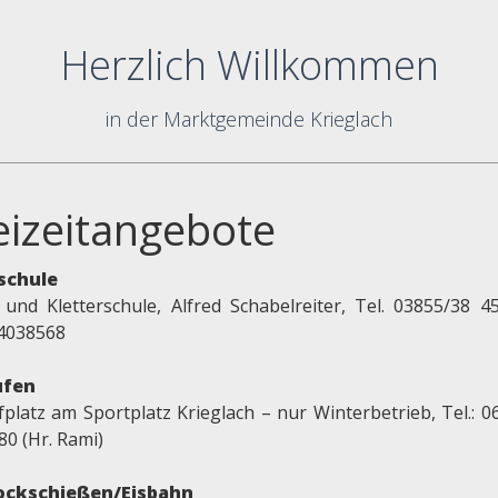
Herzlich Willkommen
in der Marktgemeinde Krieglach
eizeitangebote
schule
 und Kletterschule, Alfred Schabelreiter, Tel. 03855/38 4
4038568
ufen
fplatz am Sportplatz Krieglach – nur Winterbetrieb, Tel.: 0
80 (Hr. Rami)
ockschießen/Eisbahn