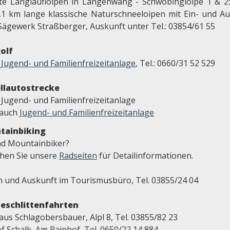
te Langlaufloipen in Langenwang - Schwöbingloipe 1 & 2
,1 km lange klassische Naturschneeloipen mit Ein- und Au
Sägewerk Straßberger, Auskunft unter Tel.: 03854/61 55
olf
r
Jugend- und Familienfreizeitanlage
, Tel.: 0660/31 52 529
llautostrecke
 Jugend- und Familienfreizeitanlage
 auch
Jugend- und Familienfreizeitanlage
tainbiking
ind Mountainbiker?
hen Sie unsere
Radseiten
für Detailinformationen.
n und Auskunft im Tourismusbüro, Tel. 03855/24 04
eschlittenfahrten
aus Schlagobersbauer, Alpl 8, Tel. 03855/82 23
f Schalk, Am Rainhof, Tel. 0650/22 14 884