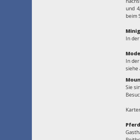
nächs
und 4
beim 
Minig
In de
Mode
In der
siehe
Moun
Sie s
Besuc
Karte
Pferd
Gasth
Reitho