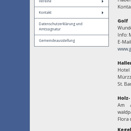
Vereine
Konta
Kontakt
Golf
Datenschutzerklärung und
Wunde
Amtssignatur
Info: 
Gemeindeausstellung
E-Mai
www.go
Hall
Hotel 
Mürzzu
St. Ba
Holz
Am A
waldp
Flora
Kege