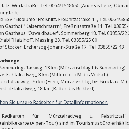
platz, Werkstraße, Tel. 0664/1518650 (Andreas Lenz, Obma
rieglach)
le ESV "Eisblume" Freßnitz, Freßnitzstraße 11, Tel. 0664/58
hn Gasthof "Kaiserschmarrn", Freßnitzstraße 11, Tel. 03855/
hn Gasthaus "Oswaldbauer", Sommerberg 18, Tel. 03855/22 
nabl "Haizlhof", Massing 28, Tel. 03855/25 00
of Stocker, Erzherzog-Johann-Straße 17, Tel. 03855/22 43
radwege
 Semmering-Radweg, 13 km (Mürzzuschlag bis Semmering)
Veitschtalradweg, 8 km (Mitterdorf i.M. bis Veitsch)
ürztalradweg, 76 km (Frein, Mürzzuschlag bis Bruck a.d.M.)
eistritztalradweg, 18 km (Ratten bis Birkfeld)
hen Sie unsere Radseiten für Detailinformationen.
Radkarten für "Mürztalradweg u. Feistritztal
ainbikekarte (Alpen-Tour) sind im Tourismusbüro erhältlich